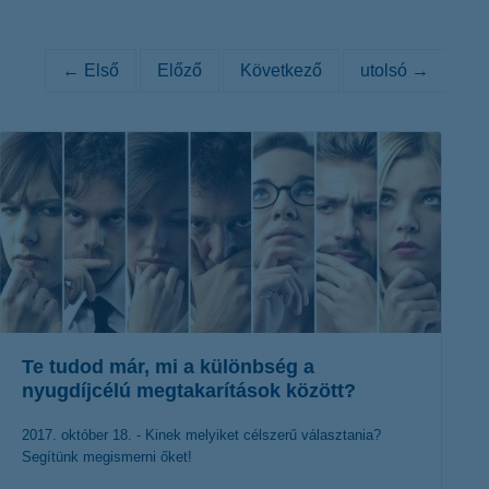
K&H token megújítás
Digitális Állampolgárság Program
← Első
Előző
Következő
utolsó →
Te tudod már, mi a különbség a
nyugdíjcélú megtakarítások között?
2017. október 18. - Kinek melyiket célszerű választania?
Segítünk megismerni őket!