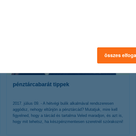
érdekel a cikk
összes elfog
pénztárcabarát tippek
2017. július 09. - A hétvégi bulik alkalmával rendszeresen
aggódsz, nehogy eltűnjön a pénztárcád? Mutatjuk, mire kell
figyelned, hogy a tárcád és tartalma Veled maradjon, és azt is,
hogy mit tehetsz, ha készpénzmentesen szeretnél szórakozni!