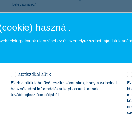
belevágnánk?
érdekel a cikk
(cookie) használ.
a webhelyforgalmunk elemzéséhez és személyre szabott ajánlatok adás
statisztikai sütik
Ezek a sütik lehetővé teszik számunkra, hogy a weboldal
Ez
használatáról információkat kaphassunk annak
lá
olcsó utazás? – nem lehetetlen küldetés!
továbbfejlesztése céljából.
me
kö
in
2017. július 26. - Olcsón világot látni nem könnyű feladat, de
sz
nem is lehetetlen küldetés. Alapos tervezéssel és a
kedvezmények kihasználásával kevesebb pénzből is
megúszhatod a kalandot!