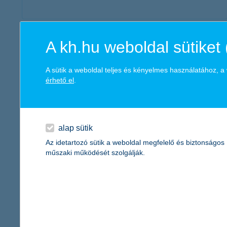
érdekel a cikk
A kh.hu weboldal sütiket 
A sütik a weboldal teljes és kényelmes használatához, 
érhető el
.
alap sütik
Az idetartozó sütik a weboldal megfelelő és biztonságos
műszaki működését szolgálják.
ezekre figyeljünk, ha személyi kölcsönt
vennénk fel
2017. augusztus 22. - Eldöntöttük, hogy személyi kölcsönt
szeretnénk felvenni. Tudjuk, mire szeretnénk felhasználni, és
azt is, hogy mekkora összegre van szükségünk. Mit érdemes
még átgondolni hitelfelvétel előtt? Megmutatjuk.