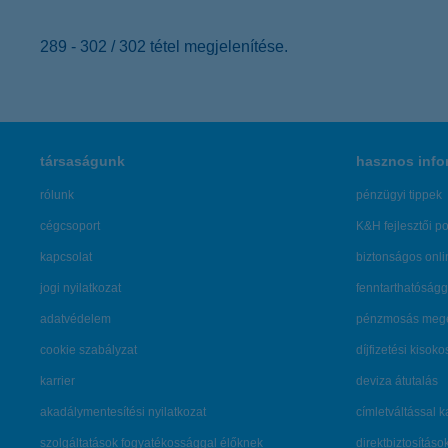
érdekel
289 - 302 / 302 tétel megjelenítése.
társaságunk
hasznos info
rólunk
pénzügyi tippek
cégcsoport
K&H fejlesztői po
kapcsolat
biztonságos onli
jogi nyilatkozat
fenntarthatóságg
adatvédelem
pénzmosás mege
cookie szabályzat
díjfizetési kisoko
karrier
deviza átutalás
akadálymentesítési nyilatkozat
címletváltással 
szolgáltatások fogyatékossággal élőknek
direktbiztosításo