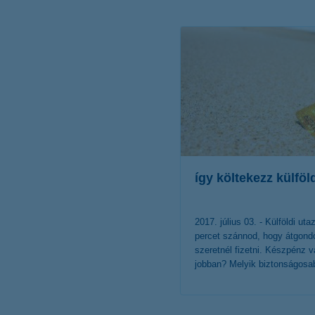
érdekel a cikk
így költekezz külföl
2017. július 03. - Külföldi ut
percet szánnod, hogy átgondo
szeretnél fizetni. Készpénz 
jobban? Melyik biztonságosa