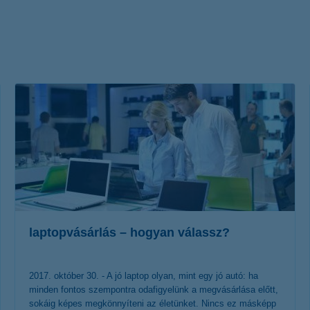
életbiztosítási csomag
 betéti kártya
K&H babaváró hitelhez
kapcsolódó csoportos
hitelfedezeti életbiztosítás
laptopvásárlás – hogyan válassz?
2017. október 30. - A jó laptop olyan, mint egy jó autó: ha
minden fontos szempontra odafigyelünk a megvásárlása előtt,
sokáig képes megkönnyíteni az életünket. Nincs ez másképp