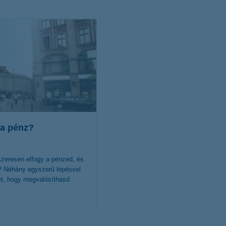
érdekel a cikk
 a pénz?
dszeresen elfogy a pénzed, és
l? Néhány egyszerű lépéssel
et, hogy megvalósíthasd