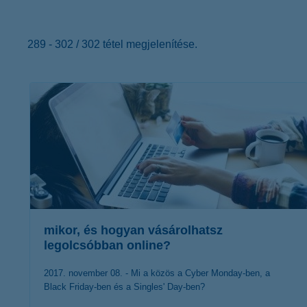
K&H Minősített Fogyasztóbarát
Otthonbiztosítás (MFO)
bankváltás
K&H virtuális
ügyfélajánló program
289 - 302 / 302 tétel megjelenítése.
új ügyfél vagyok
lakossági & vállalkozói számlacsomag együtt
mikor, és hogyan vásárolhatsz
legolcsóbban online?
2017. november 08. - Mi a közös a Cyber Monday-ben, a
Black Friday-ben és a Singles' Day-ben?