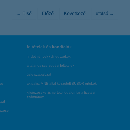
cikk
← Első
Előző
Következő
utolsó →
feltételek és kondíciók
hirdetmények / díjjegyzékek
általános szerződési feltételek
üzletszabályzat
se
aktuális, MNB által közzétett BUBOR értékek
kifejezéseket ismertető fogalomtár a fizetési
számlához
zat
dezése