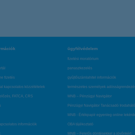
 a cikk
érdekel a 
rmációk
ügyfélvédelem
fizetési moratórium
rtál
panaszkezelés
ne fizetés
gyűjtőszámlahitel információk
al kapcsolatos közzétételek
természetes személyek adósságrendezé
lőzés, FATCA, CRS
MNB – Pénzügyi Navigátor
s
Pénzügyi Navigátor Tanácsadó Irodaháló
MNB - Értékpapír egyenleg online lekér
kapcsolatos információk
OBA tájékoztató
k
MNB – Felelős döntésekkel a jövőnkért