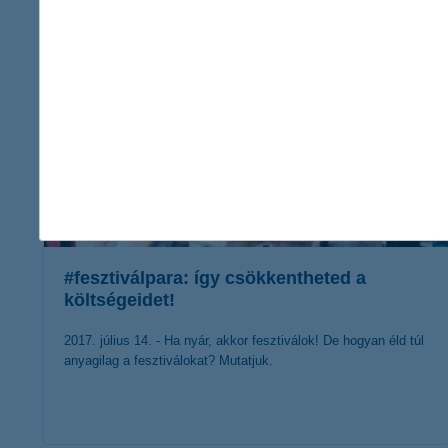
érdekel a cikk
#fesztiválpara: így csökkentheted a
költségeidet!
2017. július 14. - Ha nyár, akkor fesztiválok! De hogyan éld túl
anyagilag a fesztiválokat? Mutatjuk.