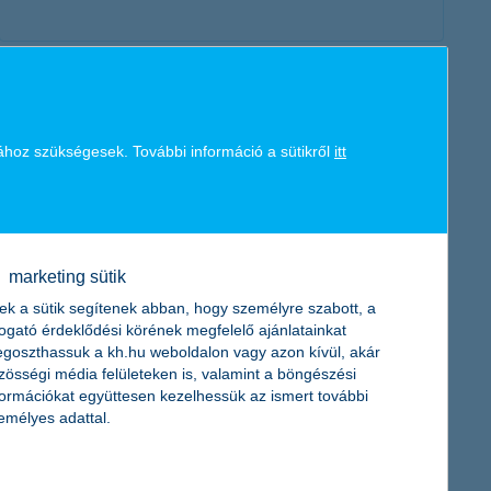
érdekel a cikk
ához szükségesek. További információ a sütikről
itt
marketing sütik
ek a sütik segítenek abban, hogy személyre szabott, a
togató érdeklődési körének megfelelő ajánlatainkat
netre fel! – így vásárolhatsz online is
goszthassuk a kh.hu weboldalon vagy azon kívül, akár
biztonságosan
zösségi média felületeken is, valamint a böngészési
formációkat együttesen kezelhessük az ismert további
2017. július 26. - Kihagyhatatlan leárazásra találtál a neten,
emélyes adattal.
vagy a kedvenc márkád nem kapható itthon? Segítünk, mire
kell figyelned, ha a neten vásárolsz!