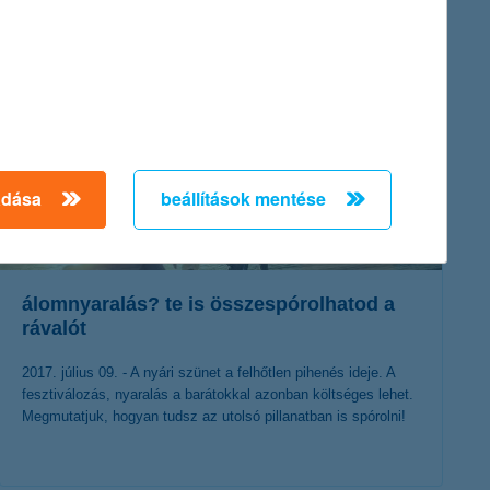
érdekel a cikk
adása
beállítások mentése
álomnyaralás? te is összespórolhatod a
rávalót
2017. július 09. - A nyári szünet a felhőtlen pihenés ideje. A
fesztiválozás, nyaralás a barátokkal azonban költséges lehet.
Megmutatjuk, hogyan tudsz az utolsó pillanatban is spórolni!