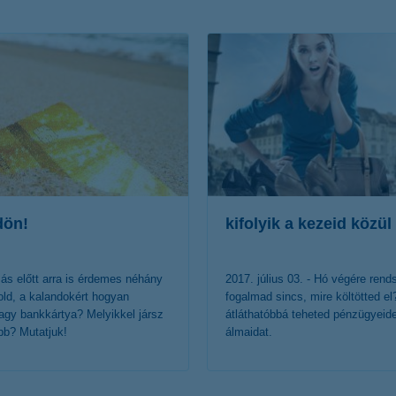
érdekel a cikk
dön!
kifolyik a kezeid közül
azás előtt arra is érdemes néhány
2017. július 03. - Hó végére ren
ld, a kalandokért hogyan
fogalmad sincs, mire költötted e
vagy bankkártya? Melyikkel jársz
átláthatóbbá teheted pénzügyeid
bb? Mutatjuk!
álmaidat.