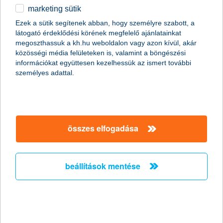
marketing sütik
egyéb
Ezek a sütik segítenek abban, hogy személyre szabott, a
látogató érdeklődési körének megfelelő ajánlatainkat
English
megoszthassuk a kh.hu weboldalon vagy azon kívül, akár
közösségi média felületeken is, valamint a böngészési
információkat együttesen kezelhessük az ismert további
személyes adattal.
Előző
Következő
utolsó →
összes elfogadása
beállítások mentése