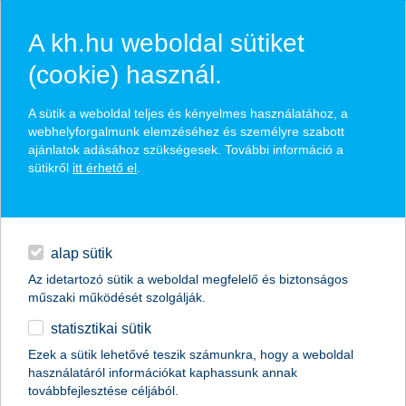
A kh.hu weboldal sütiket
(cookie) használ.
hasznos pénzügyi tippek
A sütik a weboldal teljes és kényelmes használatához, a
webhelyforgalmunk elemzéséhez és személyre szabott
ajánlatok adásához szükségesek. További információ a
sütikről
itt érhető el
.
találd meg könnyedén, ami Neked szól
hitelek
napi pénzügyek
élethelyzet kiválasztása
alap sütik
Az idetartozó sütik a weboldal megfelelő és biztonságos
megtakarítások
műszaki működését szolgálják.
termék kategória kiválasztása
statisztikai sütik
biztosítások
Ezek a sütik lehetővé teszik számunkra, hogy a weboldal
használatáról információkat kaphassunk annak
digitális bankolás
továbbfejlesztése céljából.
összes cikk megjelenítése