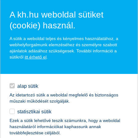
A kh.hu weboldal sütiket
(cookie) használ.
hasznos pénzügyi tippek
A sütik a weboldal teljes és kényelmes használatához, a
webhelyforgalmunk elemzéséhez és személyre szabott
ajánlatok adásához szükségesek. További információ a
sütikről
itt érhető el
.
találd meg könnyedén, ami Neked szól
hitelek
napi pénzügyek
élethelyzet kiválasztása
alap sütik
Az idetartozó sütik a weboldal megfelelő és biztonságos
megtakarítások
műszaki működését szolgálják.
termék kategória kiválasztása
statisztikai sütik
biztosítások
Ezek a sütik lehetővé teszik számunkra, hogy a weboldal
használatáról információkat kaphassunk annak
digitális bankolás
továbbfejlesztése céljából.
összes cikk megjelenítése