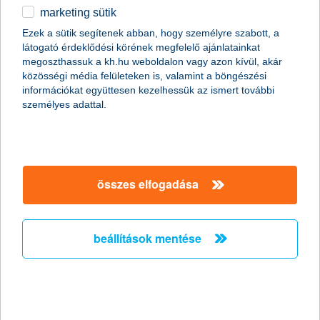
marketing sütik
egyéb
Ezek a sütik segítenek abban, hogy személyre szabott, a
látogató érdeklődési körének megfelelő ajánlatainkat
English
megoszthassuk a kh.hu weboldalon vagy azon kívül, akár
közösségi média felületeken is, valamint a böngészési
információkat együttesen kezelhessük az ismert további
személyes adattal.
összes elfogadása
hogyan léphetek be a befektetések
világába?
beállítások mentése
2021. december 06. - Megtakarítanál, de nem tudod, hogyan
fogj hozzá? Esetleg rendszeres befektetésben gondolkodsz a
nagyobb hozam reményében? Segítünk elindulni.