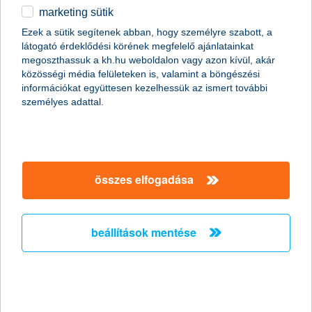
marketing sütik
egyéb
Ezek a sütik segítenek abban, hogy személyre szabott, a
látogató érdeklődési körének megfelelő ajánlatainkat
English
megoszthassuk a kh.hu weboldalon vagy azon kívül, akár
közösségi média felületeken is, valamint a böngészési
információkat együttesen kezelhessük az ismert további
személyes adattal.
Előző
Következő
utolsó →
összes elfogadása
beállítások mentése