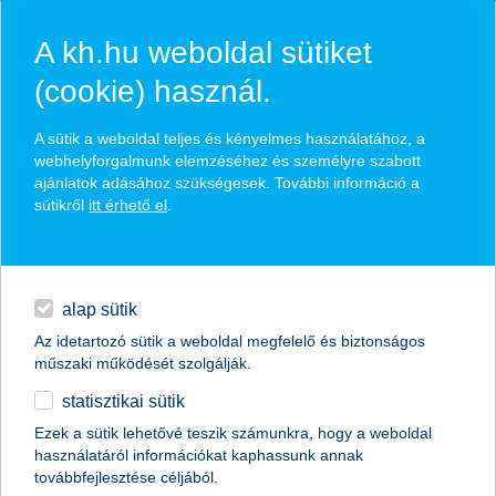
A kh.hu weboldal sütiket
(cookie) használ.
hasznos pénzügyi tippek
A sütik a weboldal teljes és kényelmes használatához, a
webhelyforgalmunk elemzéséhez és személyre szabott
ajánlatok adásához szükségesek. További információ a
sütikről
itt érhető el
.
találd meg könnyedén, ami Neked szól
hitelek
napi pénzügyek
élethelyzet kiválasztása
alap sütik
Az idetartozó sütik a weboldal megfelelő és biztonságos
megtakarítások
műszaki működését szolgálják.
termék kategória kiválasztása
statisztikai sütik
biztosítások
Ezek a sütik lehetővé teszik számunkra, hogy a weboldal
használatáról információkat kaphassunk annak
digitális bankolás
továbbfejlesztése céljából.
összes cikk megjelenítése