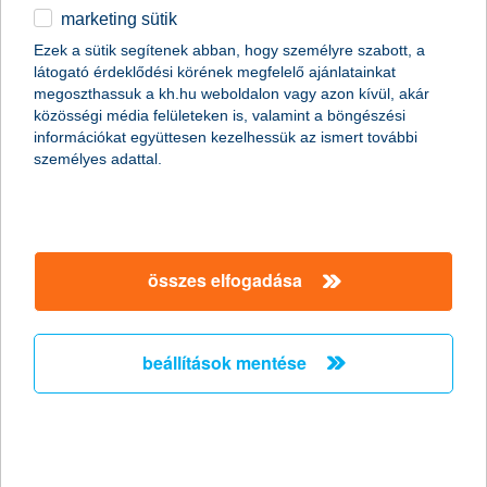
marketing sütik
egyéb
Ezek a sütik segítenek abban, hogy személyre szabott, a
látogató érdeklődési körének megfelelő ajánlatainkat
English
megoszthassuk a kh.hu weboldalon vagy azon kívül, akár
content-marketing.no-results-were-found
közösségi média felületeken is, valamint a böngészési
információkat együttesen kezelhessük az ismert további
személyes adattal.
társaságunk
társaságunk megnyitása
összes elfogadása
hasznos információk
rólunk
hasznos információk megnyitása
cégcsoport
ügyfélvédelem
pénzügyi tippek
kapcsolat
beállítások mentése
ügyfélvédelem megnyitása
K&H fejlesztői portál
jogi nyilatkozat
feltételek és kondíciók
fizetési moratórium
biztonságos online fizetés
adatvédelem
feltételek és kondíciók megnyitása
panaszkezelés
fenntarthatósággal kapcsolatos közzétételek
kövess minket!
cookie szabályzat
hirdetmények / díjjegyzékek
gyűjtőszámlahitel információk
pénzmosás megelőzés, FATCA, CRS