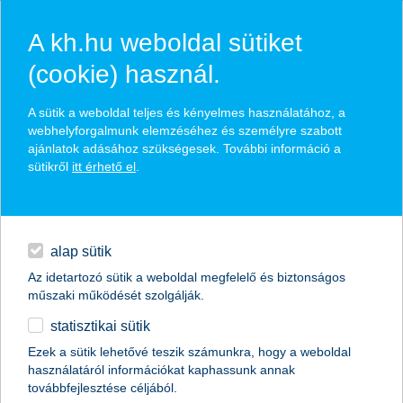
A kh.hu weboldal sütiket
(cookie) használ.
hasznos pénzügyi tippek
A sütik a weboldal teljes és kényelmes használatához, a
webhelyforgalmunk elemzéséhez és személyre szabott
ajánlatok adásához szükségesek. További információ a
sütikről
itt érhető el
.
találd meg könnyedén, ami Neked szól
hitelek
napi pénzügyek
élethelyzet kiválasztása
alap sütik
Az idetartozó sütik a weboldal megfelelő és biztonságos
megtakarítások
műszaki működését szolgálják.
termék kategória kiválasztása
statisztikai sütik
biztosítások
Ezek a sütik lehetővé teszik számunkra, hogy a weboldal
használatáról információkat kaphassunk annak
digitális bankolás
továbbfejlesztése céljából.
összes cikk megjelenítése