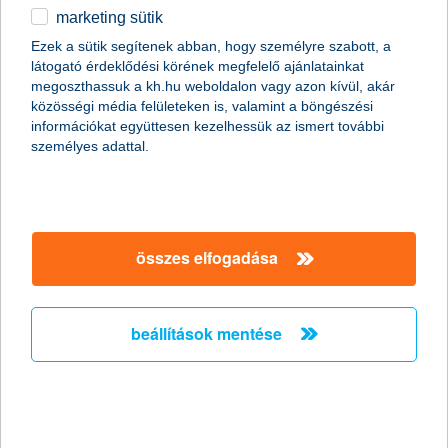
marketing sütik
egyéb
Ezek a sütik segítenek abban, hogy személyre szabott, a
látogató érdeklődési körének megfelelő ajánlatainkat
English
megoszthassuk a kh.hu weboldalon vagy azon kívül, akár
content-marketing.no-results-were-found
közösségi média felületeken is, valamint a böngészési
információkat együttesen kezelhessük az ismert további
személyes adattal.
társaságunk
társaságunk megnyitása
összes elfogadása
hasznos információk
rólunk
hasznos információk megnyitása
cégcsoport
ügyfélvédelem
pénzügyi tippek
kapcsolat
beállítások mentése
ügyfélvédelem megnyitása
K&H fejlesztői portál
jogi nyilatkozat
feltételek és kondíciók
fizetési moratórium
biztonságos online fizetés
adatvédelem
feltételek és kondíciók megnyitása
panaszkezelés
fenntarthatósággal kapcsolatos közzétételek
kövess minket!
cookie szabályzat
hirdetmények / díjjegyzékek
gyűjtőszámlahitel információk
pénzmosás megelőzés, FATCA, CRS