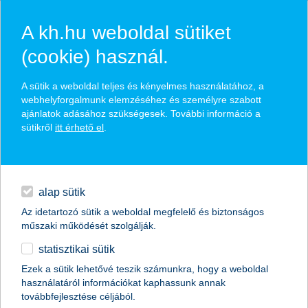
A kh.hu weboldal sütiket
(cookie) használ.
hasznos pénzügyi tippek
A sütik a weboldal teljes és kényelmes használatához, a
webhelyforgalmunk elemzéséhez és személyre szabott
ajánlatok adásához szükségesek. További információ a
sütikről
itt érhető el
.
találd meg könnyedén, ami Neked szól
hitelek
napi pénzügyek
élethelyzet kiválasztása
alap sütik
Az idetartozó sütik a weboldal megfelelő és biztonságos
megtakarítások
műszaki működését szolgálják.
termék kategória kiválasztása
statisztikai sütik
biztosítások
Ezek a sütik lehetővé teszik számunkra, hogy a weboldal
használatáról információkat kaphassunk annak
digitális bankolás
továbbfejlesztése céljából.
összes cikk megjelenítése