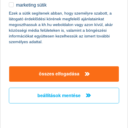
marketing sütik
egyéb
Ezek a sütik segítenek abban, hogy személyre szabott, a
látogató érdeklődési körének megfelelő ajánlatainkat
English
megoszthassuk a kh.hu weboldalon vagy azon kívül, akár
content-marketing.no-results-were-found
közösségi média felületeken is, valamint a böngészési
információkat együttesen kezelhessük az ismert további
személyes adattal.
társaságunk
társaságunk megnyitása
összes elfogadása
hasznos információk
rólunk
hasznos információk megnyitása
cégcsoport
ügyfélvédelem
pénzügyi tippek
kapcsolat
beállítások mentése
ügyfélvédelem megnyitása
K&H fejlesztői portál
jogi nyilatkozat
feltételek és kondíciók
fizetési moratórium
biztonságos online fizetés
adatvédelem
feltételek és kondíciók megnyitása
panaszkezelés
fenntarthatósággal kapcsolatos közzétételek
kövess minket!
cookie szabályzat
hirdetmények / díjjegyzékek
gyűjtőszámlahitel információk
pénzmosás megelőzés, FATCA, CRS