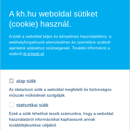
A kh.hu weboldal sütiket
(cookie) használ.
hasznos pénzügyi tippek
A sütik a weboldal teljes és kényelmes használatához, a
webhelyforgalmunk elemzéséhez és személyre szabott
ajánlatok adásához szükségesek. További információ a
sütikről
itt érhető el
.
találd meg könnyedén, ami Neked szól
hitelek
napi pénzügyek
élethelyzet kiválasztása
alap sütik
Az idetartozó sütik a weboldal megfelelő és biztonságos
megtakarítások
műszaki működését szolgálják.
termék kategória kiválasztása
statisztikai sütik
biztosítások
Ezek a sütik lehetővé teszik számunkra, hogy a weboldal
használatáról információkat kaphassunk annak
digitális bankolás
továbbfejlesztése céljából.
összes cikk megjelenítése