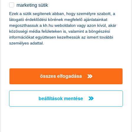
marketing sütik
egyéb
Ezek a sütik segítenek abban, hogy személyre szabott, a
látogató érdeklődési körének megfelelő ajánlatainkat
English
megoszthassuk a kh.hu weboldalon vagy azon kívül, akár
content-marketing.no-results-were-found
közösségi média felületeken is, valamint a böngészési
információkat együttesen kezelhessük az ismert további
személyes adattal.
társaságunk
társaságunk megnyitása
összes elfogadása
hasznos információk
rólunk
hasznos információk megnyitása
cégcsoport
ügyfélvédelem
pénzügyi tippek
kapcsolat
beállítások mentése
ügyfélvédelem megnyitása
K&H fejlesztői portál
jogi nyilatkozat
feltételek és kondíciók
fizetési moratórium
biztonságos online fizetés
adatvédelem
feltételek és kondíciók megnyitása
panaszkezelés
fenntarthatósággal kapcsolatos közzétételek
kövess minket!
cookie szabályzat
hirdetmények / díjjegyzékek
gyűjtőszámlahitel információk
pénzmosás megelőzés, FATCA, CRS