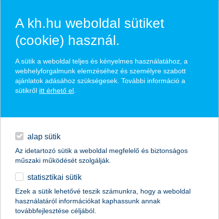
A kh.hu weboldal sütiket
(cookie) használ.
hasznos pénzügyi tippek
A sütik a weboldal teljes és kényelmes használatához, a
webhelyforgalmunk elemzéséhez és személyre szabott
ajánlatok adásához szükségesek. További információ a
sütikről
itt érhető el
.
találd meg könnyedén, ami Neked szól
hitelek
napi pénzügyek
élethelyzet kiválasztása
alap sütik
Az idetartozó sütik a weboldal megfelelő és biztonságos
megtakarítások
műszaki működését szolgálják.
termék kategória kiválasztása
statisztikai sütik
biztosítások
Ezek a sütik lehetővé teszik számunkra, hogy a weboldal
használatáról információkat kaphassunk annak
digitális bankolás
továbbfejlesztése céljából.
összes cikk megjelenítése