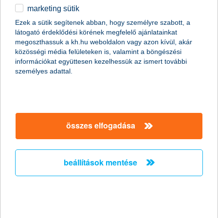
marketing sütik
egyéb
Ezek a sütik segítenek abban, hogy személyre szabott, a
látogató érdeklődési körének megfelelő ajánlatainkat
English
megoszthassuk a kh.hu weboldalon vagy azon kívül, akár
content-marketing.no-results-were-found
közösségi média felületeken is, valamint a böngészési
információkat együttesen kezelhessük az ismert további
személyes adattal.
társaságunk
társaságunk megnyitása
összes elfogadása
hasznos információk
rólunk
hasznos információk megnyitása
cégcsoport
ügyfélvédelem
pénzügyi tippek
kapcsolat
beállítások mentése
ügyfélvédelem megnyitása
K&H fejlesztői portál
jogi nyilatkozat
feltételek és kondíciók
fizetési moratórium
biztonságos online fizetés
adatvédelem
feltételek és kondíciók megnyitása
panaszkezelés
fenntarthatósággal kapcsolatos közzétételek
kövess minket!
cookie szabályzat
hirdetmények / díjjegyzékek
gyűjtőszámlahitel információk
pénzmosás megelőzés, FATCA, CRS