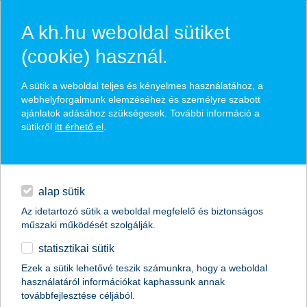
A kh.hu weboldal sütiket
(cookie) használ.
hasznos pénzügyi tippek
A sütik a weboldal teljes és kényelmes használatához, a
webhelyforgalmunk elemzéséhez és személyre szabott
ajánlatok adásához szükségesek. További információ a
sütikről
itt érhető el
.
találd meg könnyedén, ami Neked szól
hitelek
napi pénzügyek
élethelyzet kiválasztása
alap sütik
Az idetartozó sütik a weboldal megfelelő és biztonságos
megtakarítások
műszaki működését szolgálják.
termék kategória kiválasztása
statisztikai sütik
biztosítások
Ezek a sütik lehetővé teszik számunkra, hogy a weboldal
használatáról információkat kaphassunk annak
digitális bankolás
továbbfejlesztése céljából.
összes cikk megjelenítése