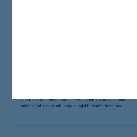
érdekel a cikk
így vásárolj autót részletre: autóhitel
kisokos
2023. május 21. - Új vagy használt autó vásárlását tervezed?
Nem tudsz dönteni az autóhitel és a lízing között? Cikkünkben
tanácsokkal szolgálunk, hogy a legjobb döntést hozd meg!
érdekel a cikk