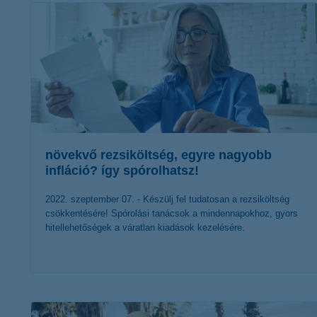
növekvő rezsiköltség, egyre nagyobb
infláció? így spórolhatsz!
2022. szeptember 07. - Készülj fel tudatosan a rezsiköltség
csökkentésére! Spórolási tanácsok a mindennapokhoz, gyors
hitellehetőségek a váratlan kiadások kezelésére.
érdekel a cikk