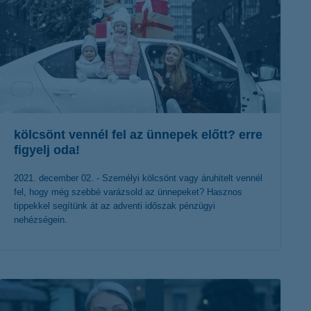
kölcsönt vennél fel az ünnepek előtt? erre
figyelj oda!
2021. december 02. - Személyi kölcsönt vagy áruhitelt vennél
fel, hogy még szebbé varázsold az ünnepeket? Hasznos
tippekkel segítünk át az adventi időszak pénzügyi
nehézségein.
érdekel a cikk