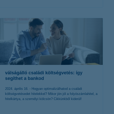
érdekel a cikk
válságálló családi költségvetés: így
segíthet a bankod
2024. április 16. - Hogyan optimalizálhatod a családi
költségvetésedet hitelekkel? Mikor jön jól a folyószámlahitel, a
hitelkártya, a személyi kölcsön? Cikkünkből kiderül!