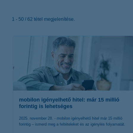
K&H Minősített Fogyasztóbarát
Otthonbiztosítás (MFO)
bankváltás
K&H virtuális
ügyfélajánló program
1 - 50 / 62 tétel megjelenítése.
új ügyfél vagyok
lakossági & vállalkozói számlacsomag együtt
mobilon igényelhető hitel: már 15 millió
forintig is lehetséges
2025. november 28. - mobilon igényelhető hitel már 15 millió
forintig – ismerd meg a feltételeket és az igénylés folyamatát.