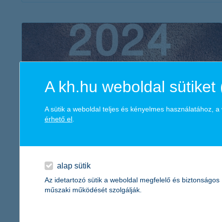
érdekel a cikk
A kh.hu weboldal sütiket 
A sütik a weboldal teljes és kényelmes használatához, 
érhető el
.
újévi fogadalmak 2.0 - így érd el a céljaidat
2023. december 22. - Az újévi fogadalmak elérését segíti, ha
alap sütik
reális célt tűzöl ki magad elé és a pénzügyi hátteret is
Az idetartozó sütik a weboldal megfelelő és biztonságos
tudatosan megtervezed. Ehhez adunk hasznos tanácsokat!
műszaki működését szolgálják.