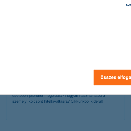
sz
érdekel a cikk
így használd okosan a személyi kölcsönt
összes elfog
hitelkiváltásra
2023. április 04. - Mit jelent a hitelkiváltás? Milyen hiteltípusok
esetében jelenthet megoldást? Hogyan használhatod a
személyi kölcsönt hitelkiváltásra? Cikkünkből kiderül!
érdekel a cikk