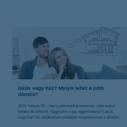
érdekel a cikk
lakás vagy ház? Melyik lehet a jobb
döntés?
2025. február 25. - Ha új otthonunkat keressük, több fontos
kérdés áll előttünk. Nagyváros vagy agglomeráció? Lakás
vagy ház? Az alábbiakban próbáljuk megkönnyíteni a döntést.