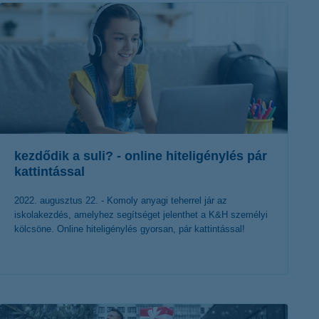
kezdődik a suli? - online hiteligénylés pár
kattintással
2022. augusztus 22. - Komoly anyagi teherrel jár az
iskolakezdés, amelyhez segítséget jelenthet a K&H személyi
kölcsöne. Online hiteligénylés gyorsan, pár kattintással!
érdekel a cikk