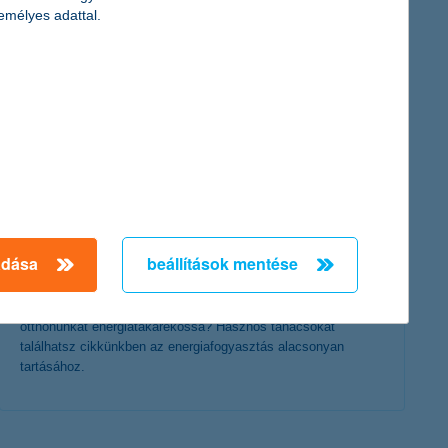
érdekel a cikk
emélyes adattal.
energiatakarékosság otthon? - kezdjük a
adása
beállítások mentése
háztartási gépekkel
2022. november 17. - Milyen módszerekkel tehetjük
otthonunkat energiatakarékossá? Hasznos tanácsokat
találhatsz cikkünkben az energiafogyasztás alacsonyan
tartásához.
érdekel a cikk