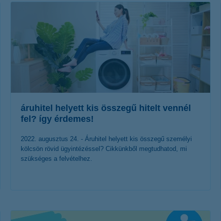
áruhitel helyett kis összegű hitelt vennél
fel? így érdemes!
2022. augusztus 24. - Áruhitel helyett kis összegű személyi
kölcsön rövid ügyintézéssel? Cikkünkből megtudhatod, mi
szükséges a felvételhez.
érdekel a cikk