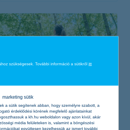
érdekel a cikk
ához szükségesek. További információ a sütikről
itt
így sikerülni fog: életmódváltás pénzügyi
segítséggel
2023. június 18. - Az életmódváltás akkor lehet sikeres, ha
marketing sütik
tudatosan tervezed meg az egyes lépéseket, és a szükséges
ek a sütik segítenek abban, hogy személyre szabott, a
pénzügyi hátteret is biztosítod hozzá. Hasznos tanácsok
togató érdeklődési körének megfelelő ajánlatainkat
cikkünkben!
goszthassuk a kh.hu weboldalon vagy azon kívül, akár
zösségi média felületeken is, valamint a böngészési
formációkat együttesen kezelhessük az ismert további