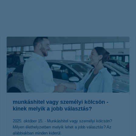
életbiztosítási csomag
 betéti kártya
K&H babaváró hitelhez
kapcsolódó csoportos
hitelfedezeti életbiztosítás
munkáshitel vagy személyi kölcsön -
kinek melyik a jobb választás?
2025. október 15. - Munkáshitel vagy személyi kölcsön?
Milyen élethelyzetben melyik lehet a jobb választás? Az
alábbiakban minden kiderül.