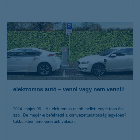
érdekel a cikk
elektromos autó – venni vagy nem venni?
2024. május 05. - Az elektromos autók mellett egyre több érv
szól. De megéri-e befektetni a környezettudatosság jegyében?
Cikkünkben erre keresünk választ.