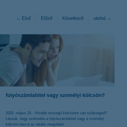
K&H token megújítás
Digitális Állampolgárság Program
← Első
Előző
Következő
utolsó →
folyószámlahitel vagy személyi kölcsön?
2025. május 19. - Kisebb összegű kölcsönre van szükséged?
Lássuk, hogy számodra a folyószámlahitel vagy a személyi
kölcsön lesz-e az ideális megoldás!