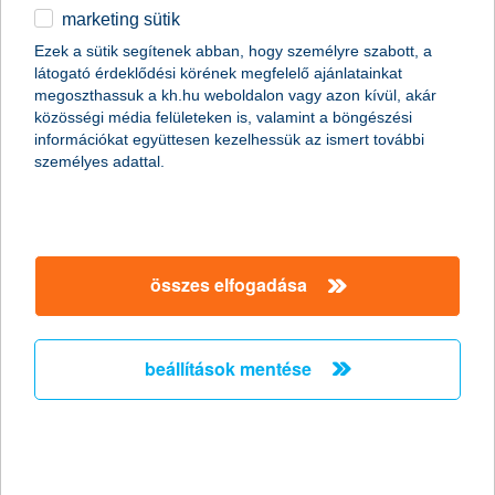
marketing sütik
egyéb
Ezek a sütik segítenek abban, hogy személyre szabott, a
látogató érdeklődési körének megfelelő ajánlatainkat
English
megoszthassuk a kh.hu weboldalon vagy azon kívül, akár
közösségi média felületeken is, valamint a böngészési
információkat együttesen kezelhessük az ismert további
személyes adattal.
összes elfogadása
kölcsönt vennél fel az ünnepek előtt? erre
figyelj oda!
beállítások mentése
2021. december 02. - Személyi kölcsönt vagy áruhitelt vennél
fel, hogy még szebbé varázsold az ünnepeket? Hasznos
tippekkel segítünk át az adventi időszak pénzügyi
nehézségein.