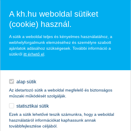
A kh.hu weboldal sütiket
(cookie) használ.
hasznos pénzügyi tippek
A sütik a weboldal teljes és kényelmes használatához, a
webhelyforgalmunk elemzéséhez és személyre szabott
ajánlatok adásához szükségesek. További információ a
sütikről
itt érhető el
.
találd meg könnyedén, ami Neked szól
hitelek
napi pénzügyek
élethelyzet kiválasztása
alap sütik
Az idetartozó sütik a weboldal megfelelő és biztonságos
megtakarítások
műszaki működését szolgálják.
termék kategória kiválasztása
statisztikai sütik
biztosítások
Ezek a sütik lehetővé teszik számunkra, hogy a weboldal
használatáról információkat kaphassunk annak
digitális bankolás
továbbfejlesztése céljából.
összes cikk megjelenítése