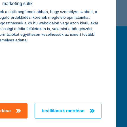
marketing sütik
K&H token megújítás
Digitális Állampolgárság Program
ek a sütik segítenek abban, hogy személyre szabott, a
togató érdeklődési körének megfelelő ajánlatainkat
goszthassuk a kh.hu weboldalon vagy azon kívül, akár
zösségi média felületeken is, valamint a böngészési
formációkat együttesen kezelhessük az ismert további
feltételek és kondíciók
emélyes adattal.
hirdetmények / díjjegyzékek
általános szerződési feltételek
üzletszabályzat
se
aktuális, MNB által közzétett BUBOR értékek
kifejezéseket ismertető fogalomtár a fizetési
számlához
zat
dezése
adása
beállítások mentése
örténő