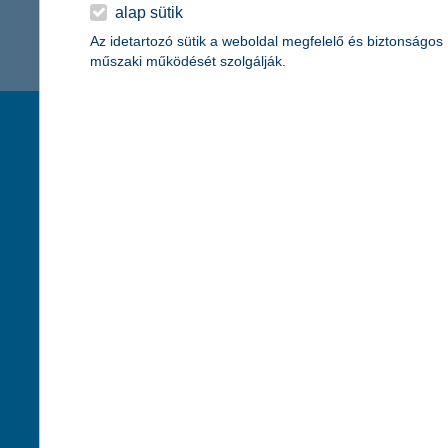
K&H Minősített Fogyasztóbarát
alap sütik
Otthonbiztosítás (MFO)
bankváltás
K&H virtuális
Az idetartozó sütik a weboldal megfelelő és biztonságos
műszaki működését szolgálják.
ügyfélajánló program
új ügyfél vagyok
társaságunk
hasznos info
lakossági & vállalkozói számlacsomag együtt
rólunk
pénzügyi tippek
cégcsoport
K&H fejlesztői po
kapcsolat
biztonságos onli
jogi nyilatkozat
fenntarthatóságg
adatvédelem
pénzmosás mege
cookie szabályzat
díjfizetési kisoko
karrier
deviza átutalás
akadálymentesítési nyilatkozat
címletváltással 
szolgáltatások fogyatékossággal élőknek
direktbiztosításo
közzétételek, felügyeleti határozatok
befektetővédelmi