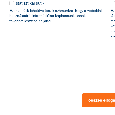
életbiztosítási csomag
statisztikai sütik
content-marketing.no-results-were-found
 betéti kártya
Ezek a sütik lehetővé teszik számunkra, hogy a weboldal
Ez
K&H babaváró hitelhez
kapcsolódó csoportos
használatáról információkat kaphassunk annak
lá
hitelfedezeti életbiztosítás
továbbfejlesztése céljából.
me
kö
in
rmációk
ügyfélvédelem
sz
fizetési moratórium
rtál
panaszkezelés
ne fizetés
gyűjtőszámlahitel információk
al kapcsolatos közzétételek
természetes személyek adósságrendezé
lőzés, FATCA, CRS
MNB – Pénzügyi Navigátor
s
Pénzügyi Navigátor Tanácsadó Irodaháló
MNB - Értékpapír egyenleg online lekér
kapcsolatos információk
OBA tájékoztató
összes elfog
k
MNB – Felelős döntésekkel a jövőnkért
 termék tájékoztatók
előzetes tájékoztatás elektronikus úton t