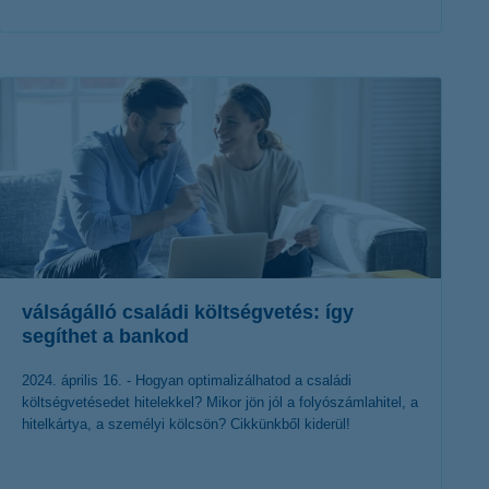
érdekel a cikk
válságálló családi költségvetés: így
segíthet a bankod
2024. április 16. - Hogyan optimalizálhatod a családi
költségvetésedet hitelekkel? Mikor jön jól a folyószámlahitel, a
hitelkártya, a személyi kölcsön? Cikkünkből kiderül!