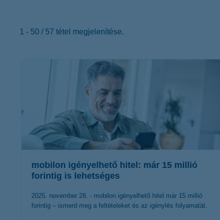
K&H Minősített Fogyasztóbarát
Otthonbiztosítás (MFO)
bankváltás
K&H virtuális
ügyfélajánló program
1 - 50 / 57 tétel megjelenítése.
új ügyfél vagyok
lakossági & vállalkozói számlacsomag együtt
mobilon igényelhető hitel: már 15 millió
forintig is lehetséges
2025. november 28. - mobilon igényelhető hitel már 15 millió
forintig – ismerd meg a feltételeket és az igénylés folyamatát.