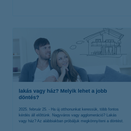
érdekel a cikk
lakás vagy ház? Melyik lehet a jobb
döntés?
2025. február 25. - Ha új otthonunkat keressük, több fontos
kérdés áll előttünk. Nagyváros vagy agglomeráció? Lakás
vagy ház? Az alábbiakban próbáljuk megkönnyíteni a döntést.