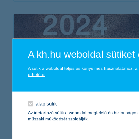
érdekel a cikk
A kh.hu weboldal sütiket 
A sütik a weboldal teljes és kényelmes használatához, 
érhető el
.
újévi fogadalmak 2.0 - így érd el a céljaidat
2023. december 22. - Az újévi fogadalmak elérését segíti, ha
alap sütik
reális célt tűzöl ki magad elé és a pénzügyi hátteret is
Az idetartozó sütik a weboldal megfelelő és biztonságos
tudatosan megtervezed. Ehhez adunk hasznos tanácsokat!
műszaki működését szolgálják.