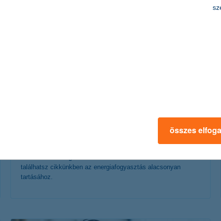
érdekel a cikk
sz
energiatakarékosság otthon? - kezdjük a
háztartási gépekkel
összes elfog
2022. november 17. - Milyen módszerekkel tehetjük
otthonunkat energiatakarékossá? Hasznos tanácsokat
találhatsz cikkünkben az energiafogyasztás alacsonyan
tartásához.
érdekel a cikk