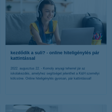
kezdődik a suli? - online hiteligénylés pár
kattintással
2022. augusztus 22. - Komoly anyagi teherrel jár az
iskolakezdés, amelyhez segítséget jelenthet a K&H személyi
kölcsöne. Online hiteligénylés gyorsan, pár kattintással!
érdekel a cikk