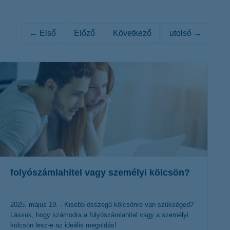
K&H token megújítás
Digitális Állampolgárság Program
← Első
Előző
Következő
utolsó →
folyószámlahitel vagy személyi kölcsön?
2025. május 19. - Kisebb összegű kölcsönre van szükséged?
Lássuk, hogy számodra a folyószámlahitel vagy a személyi
kölcsön lesz-e az ideális megoldás!