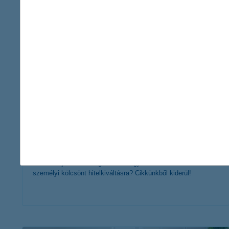
érdekel a cikk
így használd okosan a személyi kölcsönt
hitelkiváltásra
2023. április 04. - Mit jelent a hitelkiváltás? Milyen hiteltípusok
esetében jelenthet megoldást? Hogyan használhatod a
személyi kölcsönt hitelkiváltásra? Cikkünkből kiderül!
érdekel a cikk