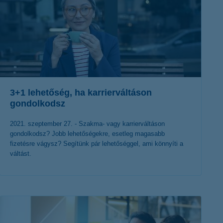
3+1 lehetőség, ha karrierváltáson
gondolkodsz
2021. szeptember 27. - Szakma- vagy karrierváltáson
gondolkodsz? Jobb lehetőségekre, esetleg magasabb
fizetésre vágysz? Segítünk pár lehetőséggel, ami könnyíti a
váltást.
érdekel a cikk