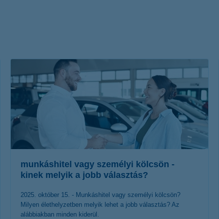
életbiztosítási csomag
 betéti kártya
K&H babaváró hitelhez
kapcsolódó csoportos
hitelfedezeti életbiztosítás
munkáshitel vagy személyi kölcsön -
kinek melyik a jobb választás?
2025. október 15. - Munkáshitel vagy személyi kölcsön?
Milyen élethelyzetben melyik lehet a jobb választás? Az
alábbiakban minden kiderül.