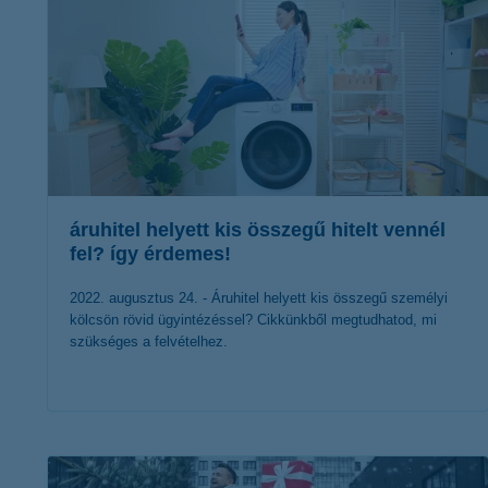
áruhitel helyett kis összegű hitelt vennél
fel? így érdemes!
2022. augusztus 24. - Áruhitel helyett kis összegű személyi
kölcsön rövid ügyintézéssel? Cikkünkből megtudhatod, mi
szükséges a felvételhez.
érdekel a cikk