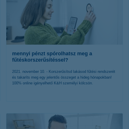
mennyi pénzt spórolhatsz meg a
fűtéskorszerűsítéssel?
2021. november 10. - Korszerűsítsd lakásod fűtési rendszerét
és takaríts meg egy jelentős összeget a hideg hónapokban!
100% online igényelhető K&H személyi kölcsön.
érdekel a cikk