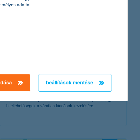
érdekel a cikk
emélyes adattal.
növekvő rezsiköltség, egyre nagyobb
infláció? így spórolhatsz!
adása
beállítások mentése
2022. szeptember 07. - Készülj fel tudatosan a rezsiköltség
csökkentésére! Spórolási tanácsok a mindennapokhoz, gyors
hitellehetőségek a váratlan kiadások kezelésére.
érdekel a cikk