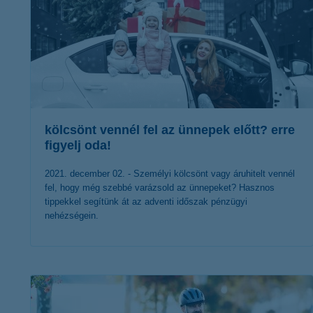
kölcsönt vennél fel az ünnepek előtt? erre
figyelj oda!
2021. december 02. - Személyi kölcsönt vagy áruhitelt vennél
fel, hogy még szebbé varázsold az ünnepeket? Hasznos
tippekkel segítünk át az adventi időszak pénzügyi
nehézségein.
érdekel a cikk