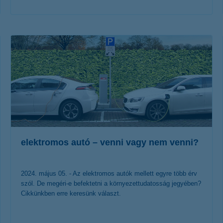
érdekel a cikk
elektromos autó – venni vagy nem venni?
2024. május 05. - Az elektromos autók mellett egyre több érv
szól. De megéri-e befektetni a környezettudatosság jegyében?
Cikkünkben erre keresünk választ.