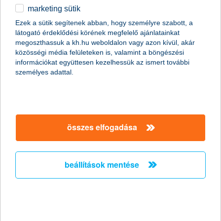
marketing sütik
egyéb
Ezek a sütik segítenek abban, hogy személyre szabott, a
látogató érdeklődési körének megfelelő ajánlatainkat
English
megoszthassuk a kh.hu weboldalon vagy azon kívül, akár
content-marketing.no-results-were-found
közösségi média felületeken is, valamint a böngészési
információkat együttesen kezelhessük az ismert további
személyes adattal.
társaságunk
társaságunk megnyitása
összes elfogadása
hasznos információk
rólunk
hasznos információk megnyitása
cégcsoport
ügyfélvédelem
pénzügyi tippek
kapcsolat
beállítások mentése
ügyfélvédelem megnyitása
K&H fejlesztői portál
jogi nyilatkozat
feltételek és kondíciók
fizetési moratórium
biztonságos online fizetés
adatvédelem
feltételek és kondíciók megnyitása
panaszkezelés
fenntarthatósággal kapcsolatos közzétételek
kövess minket!
cookie szabályzat
hirdetmények / díjjegyzékek
gyűjtőszámlahitel információk
pénzmosás megelőzés, FATCA, CRS