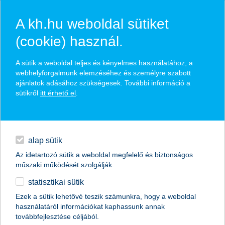
A kh.hu weboldal sütiket
(cookie) használ.
hasznos pénzügyi tippek
A sütik a weboldal teljes és kényelmes használatához, a
webhelyforgalmunk elemzéséhez és személyre szabott
ajánlatok adásához szükségesek. További információ a
sütikről
itt érhető el
.
találd meg könnyedén, ami Neked szól
hitelek
napi pénzügyek
élethelyzet kiválasztása
alap sütik
Az idetartozó sütik a weboldal megfelelő és biztonságos
megtakarítások
műszaki működését szolgálják.
termék kategória kiválasztása
statisztikai sütik
biztosítások
Ezek a sütik lehetővé teszik számunkra, hogy a weboldal
használatáról információkat kaphassunk annak
digitális bankolás
továbbfejlesztése céljából.
összes cikk megjelenítése