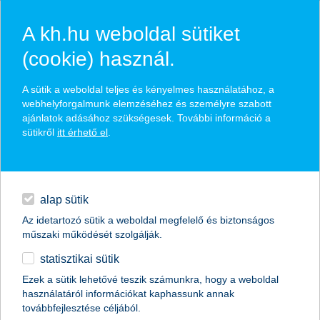
A kh.hu weboldal sütiket
(cookie) használ.
hasznos pénzügyi tippek
A sütik a weboldal teljes és kényelmes használatához, a
webhelyforgalmunk elemzéséhez és személyre szabott
ajánlatok adásához szükségesek. További információ a
sütikről
itt érhető el
.
találd meg könnyedén, ami Neked szól
hitelek
napi pénzügyek
élethelyzet kiválasztása
alap sütik
Az idetartozó sütik a weboldal megfelelő és biztonságos
megtakarítások
műszaki működését szolgálják.
termék kategória kiválasztása
statisztikai sütik
biztosítások
Ezek a sütik lehetővé teszik számunkra, hogy a weboldal
használatáról információkat kaphassunk annak
digitális bankolás
továbbfejlesztése céljából.
összes cikk megjelenítése