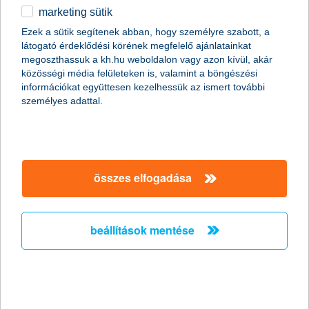
marketing sütik
egyéb
Ezek a sütik segítenek abban, hogy személyre szabott, a
látogató érdeklődési körének megfelelő ajánlatainkat
English
megoszthassuk a kh.hu weboldalon vagy azon kívül, akár
közösségi média felületeken is, valamint a böngészési
információkat együttesen kezelhessük az ismert további
személyes adattal.
összes elfogadása
új vagy használt autót vegyünk?
beállítások mentése
2018. március 29. - A gépkocsi vásárlás egyik örökzöld
kérdése: újat vagy használtat? A következőkben megnézzük,
milyen érvek szólnak a szalonautó és használtautó mellett,
illetve ellen.