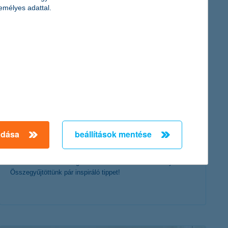
érdekel a cikk
emélyes adattal.
lakásfelújítás lépésről lépésre – varázsold
hangulatossá az erkélyedet!
adása
beállítások mentése
2018. július 02. - Teljesen felújítanád, vagy csak a nyári
estékre szeretnéd hangulatosabbá tenni lakásod erkélyét?
Összegyűjtöttünk pár inspiráló tippet!
érdekel a cikk