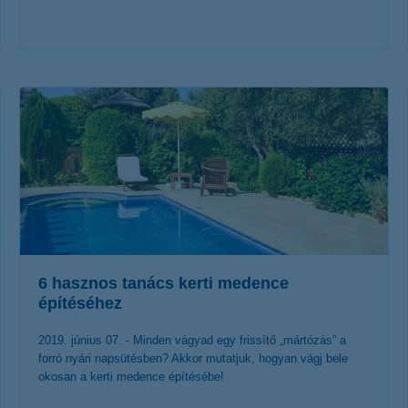
érdekel a cikk
6 hasznos tanács kerti medence
építéséhez
2019. június 07. - Minden vágyad egy frissítő „mártózás” a
forró nyári napsütésben? Akkor mutatjuk, hogyan vágj bele
okosan a kerti medence építésébe!