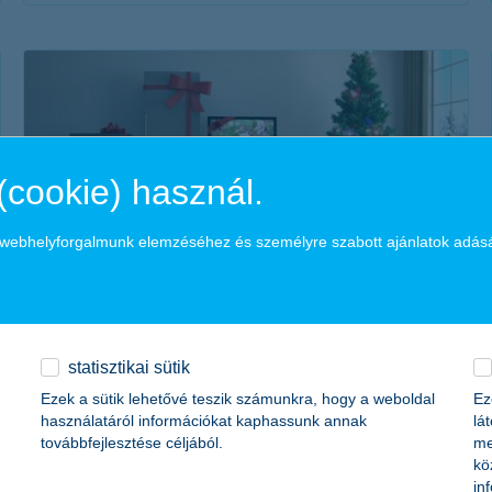
érdekel a cikk
(cookie) használ.
a webhelyforgalmunk elemzéséhez és személyre szabott ajánlatok adás
ajándékot hitelből? - mikor segít a
személyi kölcsön?
2018. december 14. - Érdemes tudatosan közelíteni ehhez a
statisztikai sütik
lehetőséghez, hiszen sokszor lehet reális alternatíva lehet a
Ezek a sütik lehetővé teszik számunkra, hogy a weboldal
Ez
mindannyiunk életében előforduló átmeneti pénzzavarban.
használatáról információkat kaphassunk annak
lá
továbbfejlesztése céljából.
me
kö
in