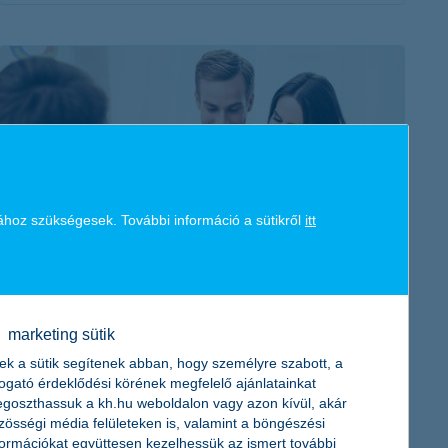
érdekel a cikk
ához szükségesek. További információ a sütikről
itt
kaphatok hitelt? – 7 gyakori kérdés és
válasz
2018. november 07. - Összegyűjtöttük, milyen kérdéseket kell
marketing sütik
feltennünk magunknak hitelfelvétel előtt, és milyen
ek a sütik segítenek abban, hogy személyre szabott, a
tényezőkön múlik, hogy kaphatunk-e hitelt.
togató érdeklődési körének megfelelő ajánlatainkat
goszthassuk a kh.hu weboldalon vagy azon kívül, akár
zösségi média felületeken is, valamint a böngészési
formációkat együttesen kezelhessük az ismert további