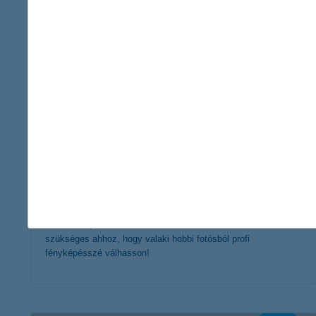
érdekel a cikk
hobbiból hivatás - 5 tipp leendő profi
fotósoknak
2018. október 18. - Egy jó fényképezőgép mellé megfelelő
felszerelés, tudás és a technikai trükkök ismerete is
szükséges ahhoz, hogy valaki hobbi fotósból profi
fényképésszé válhasson!
érdekel a cikk