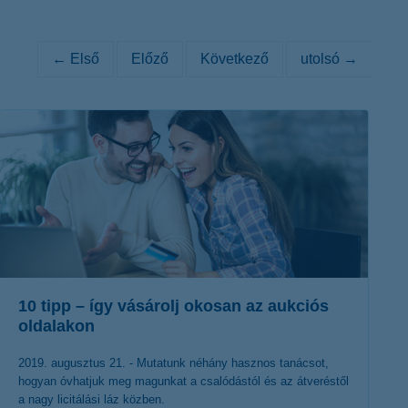
K&H token megújítás
Digitális Állampolgárság Program
← Első
Előző
Következő
utolsó →
10 tipp – így vásárolj okosan az aukciós
oldalakon
2019. augusztus 21. - Mutatunk néhány hasznos tanácsot,
hogyan óvhatjuk meg magunkat a csalódástól és az átveréstől
a nagy licitálási láz közben.