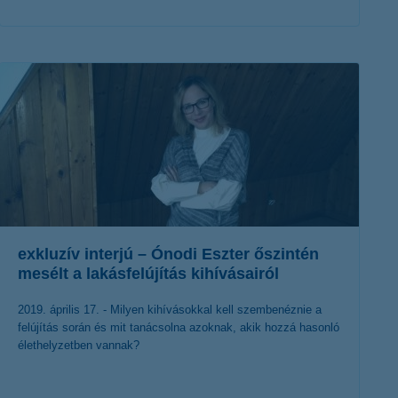
érdekel a cikk
exkluzív interjú – Ónodi Eszter őszintén
mesélt a lakásfelújítás kihívásairól
2019. április 17. - Milyen kihívásokkal kell szembenéznie a
felújítás során és mit tanácsolna azoknak, akik hozzá hasonló
élethelyzetben vannak?