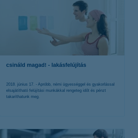
csináld magad! - lakásfelújítás
2018. június 17. - Apróbb, némi ügyességgel és gyakorlással
elsajátítható felújítási munkákkal rengeteg időt és pénzt
takaríthatunk meg.
érdekel a cikk