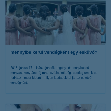
mennyibe kerül vendégként egy esküvő?
2018. június 17. - Nászajándék, legény- és leánybúcsú,
menyasszonytánc, új ruha, szállásköltség, esetleg smink és
fodrász - most kiderül, milyen kiadásokkal jár az esküvő
vendégként.
érdekel a cikk