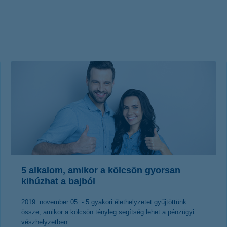
életbiztosítási csomag
 betéti kártya
K&H babaváró hitelhez
kapcsolódó csoportos
hitelfedezeti életbiztosítás
5 alkalom, amikor a kölcsön gyorsan
kihúzhat a bajból
2019. november 05. - 5 gyakori élethelyzetet gyűjtöttünk
össze, amikor a kölcsön tényleg segítség lehet a pénzügyi
vészhelyzetben.