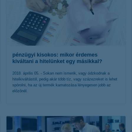
pénzügyi kisokos: mikor érdemes
kiváltani a hitelünket egy másikkal?
2018. április 05. - Sokan nem ismerik, vagy ódzkodnak a
hitelkiváltástól, pedig akár több tíz, vagy százezreket is lehet
spórolni, ha az új termék kamatozása lényegesen jobb az
előzőnél.
érdekel a cikk