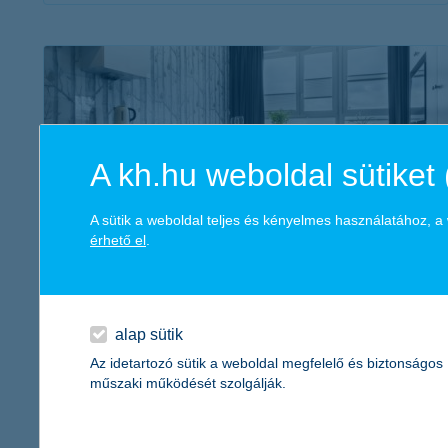
érdekel a cikk
A kh.hu weboldal sütiket 
A sütik a weboldal teljes és kényelmes használatához, 
érhető el
.
4 kreatív ötlet panellakás felújításhoz
2019. március 20. - Korszerűtlen, unalmas és szürke – felejtsd
alap sütik
el a panellakásokról alkotott sztereotípiákat, mert sokkal több
Az idetartozó sütik a weboldal megfelelő és biztonságos
lehetőség bújik meg a „beton dzsungelben”, mint gondolnád!
műszaki működését szolgálják.