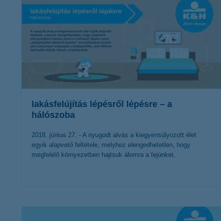
lakásfelújítás lépésről lépésre – a
hálószoba
2018. június 27. - A nyugodt alvás a kiegyensúlyozott élet
egyik alapvető feltétele, melyhez elengedhetetlen, hogy
megfelelő környezetben hajtsuk álomra a fejünket.
érdekel a cikk