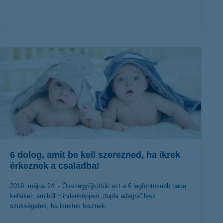
érdekel a cikk
6 dolog, amit be kell szerezned, ha ikrek
érkeznek a családba!
2019. május 24. - Összegyűjtöttük azt a 6 legfontosabb baba
kelléket, amiből mindenképpen „dupla adagra” lesz
szükségetek, ha ikreitek lesznek.