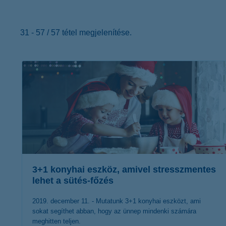
K&H Minősített Fogyasztóbarát
Otthonbiztosítás (MFO)
bankváltás
K&H virtuális
ügyfélajánló program
31 - 57 / 57 tétel megjelenítése.
új ügyfél vagyok
lakossági & vállalkozói számlacsomag együtt
3+1 konyhai eszköz, amivel stresszmentes
lehet a sütés-főzés
2019. december 11. - Mutatunk 3+1 konyhai eszközt, ami
sokat segíthet abban, hogy az ünnep mindenki számára
meghitten teljen.