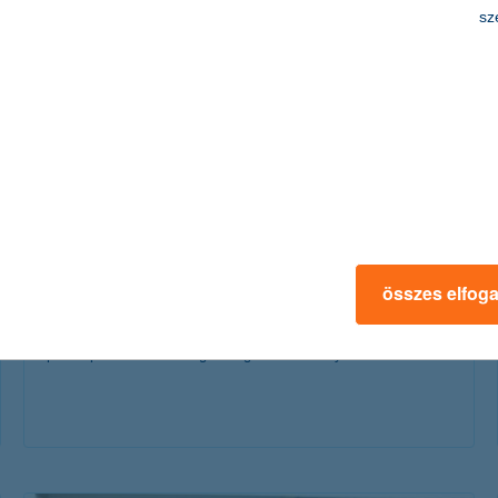
érdekel a cikk
sz
10 furcsa tény, amit eddig nem tudtál a
pénzről
összes elfog
2018. július 20. - Szerencsejáték, sarkvidéki ATM,
pénztapéta? Ismerd meg a megdöbbentő tényeket!
érdekel a cikk