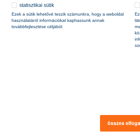
érdekel a cikk
statisztikai sütik
Ezek a sütik lehetővé teszik számunkra, hogy a weboldal
Ez
használatáról információkat kaphassunk annak
lá
továbbfejlesztése céljából.
me
kö
in
sz
 kell a
a kiegyensúlyozott por
 többet a passzívházakról és
2020. február 14. - Mindig hossz
előnyeit a pénztárcádon is!
befektetéseinkről, és tartsuk ma
befektetési stratégiánkhoz.
összes elfog
 a cikk
érdekel a 