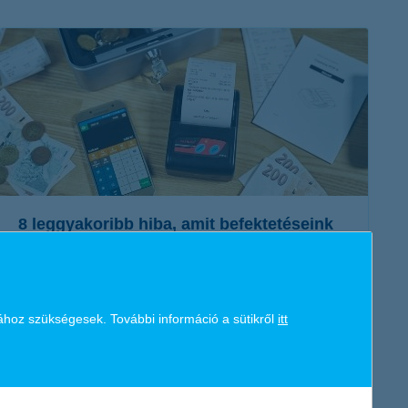
K&H token megújítás
Digitális Állampolgárság Program
8 leggyakoribb hiba, amit befektetéseink
kezelésénél elkövetünk
2020. február 25. - Kíváncsi vagy arra, hogy melyek a
leggyakoribb hibák, amelyeket befektetőként elkövetünk?
ához szükségesek. További információ a sütikről
itt