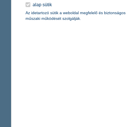
érdekel a cikk
alap sütik
Az idetartozó sütik a weboldal megfelelő és biztonságos
műszaki működését szolgálják.
minden, amit tudnod
passzívházakról!
2020. február 19. - Tudj meg
érezd a környezettudatosság 
érdekel