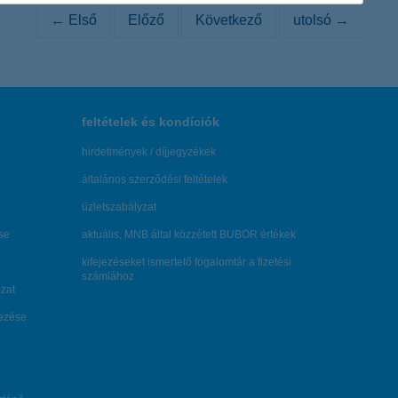
← Első
Előző
Következő
utolsó →
feltételek és kondíciók
hirdetmények / díjjegyzékek
általános szerződési feltételek
üzletszabályzat
se
aktuális, MNB által közzétett BUBOR értékek
kifejezéseket ismertető fogalomtár a fizetési
számlához
zat
dezése