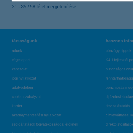
31 - 35 / 58 tétel megjelenítése.
társaságunk
hasznos info
rólunk
pénzügyi tippek
cégcsoport
K&H fejlesztői po
kapcsolat
biztonságos onli
jogi nyilatkozat
fenntarthatóságg
adatvédelem
pénzmosás mege
cookie szabályzat
díjfizetési kisoko
karrier
deviza átutalás
akadálymentesítési nyilatkozat
címletváltással 
szolgáltatások fogyatékossággal élőknek
direktbiztosításo