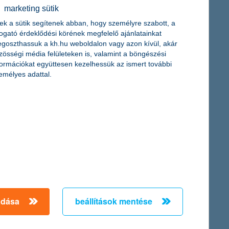
érdekel a cikk
marketing sütik
ek a sütik segítenek abban, hogy személyre szabott, a
togató érdeklődési körének megfelelő ajánlatainkat
goszthassuk a kh.hu weboldalon vagy azon kívül, akár
zösségi média felületeken is, valamint a böngészési
formációkat együttesen kezelhessük az ismert további
emélyes adattal.
tfólió jellemzői
ú távon gondolkodjunk
gunkat az előre meghatározott
adása
beállítások mentése
cikk