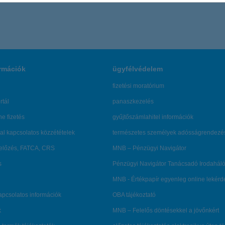
rmációk
ügyfélvédelem
fizetési moratórium
rtál
panaszkezelés
ne fizetés
gyűjtőszámlahitel információk
al kapcsolatos közzétételek
természetes személyek adósságrendezé
lőzés, FATCA, CRS
MNB – Pénzügyi Navigátor
s
Pénzügyi Navigátor Tanácsadó Irodaháló
MNB - Értékpapír egyenleg online lekér
kapcsolatos információk
OBA tájékoztató
k
MNB – Felelős döntésekkel a jövőnkért