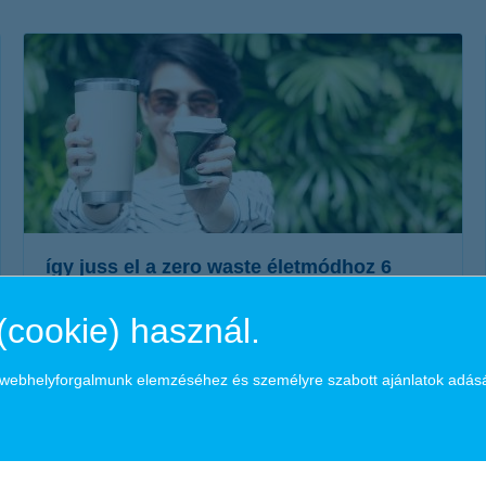
életbiztosítási csomag
 betéti kártya
K&H babaváró hitelhez
kapcsolódó csoportos
hitelfedezeti életbiztosítás
így juss el a zero waste életmódhoz 6
lépésben
(cookie) használ.
2020. március 02. - Kövesd gyakorlatias tippjeinket, amelyek
segítségével minimalizálhatod a szemét mennyiségét!
a webhelyforgalmunk elemzéséhez és személyre szabott ajánlatok adás