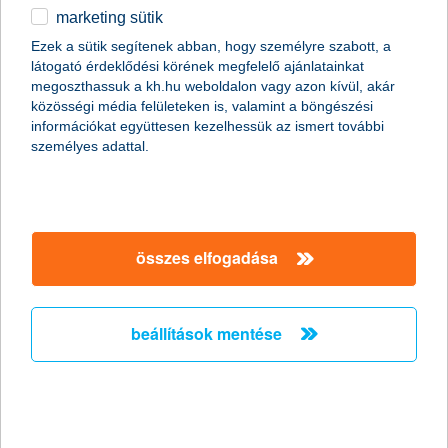
marketing sütik
egyéb
Ezek a sütik segítenek abban, hogy személyre szabott, a
látogató érdeklődési körének megfelelő ajánlatainkat
English
megoszthassuk a kh.hu weboldalon vagy azon kívül, akár
közösségi média felületeken is, valamint a böngészési
információkat együttesen kezelhessük az ismert további
személyes adattal.
összes elfogadása
öngondoskodás - gondoskodj magadról,
hogy másnak ne kelljen
beállítások mentése
2025. augusztus 25. - Az öngondoskodás a kényelmes jövő
egyik kulcsa – ismerd meg, milyen lehetőségek állnak előtted.