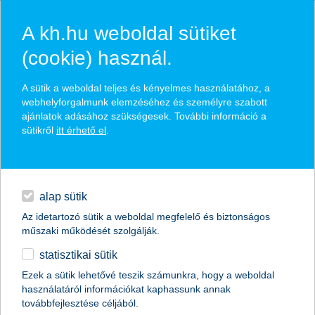
A kh.hu weboldal sütiket
(cookie) használ.
hasznos pénzügyi tippek
A sütik a weboldal teljes és kényelmes használatához, a
webhelyforgalmunk elemzéséhez és személyre szabott
ajánlatok adásához szükségesek. További információ a
sütikről
itt érhető el
.
találd meg könnyedén, ami Neked szól
hitelek
napi pénzügyek
élethelyzet kiválasztása
alap sütik
Az idetartozó sütik a weboldal megfelelő és biztonságos
megtakarítások
műszaki működését szolgálják.
termék kategória kiválasztása
statisztikai sütik
biztosítások
Ezek a sütik lehetővé teszik számunkra, hogy a weboldal
használatáról információkat kaphassunk annak
digitális bankolás
továbbfejlesztése céljából.
összes cikk megjelenítése