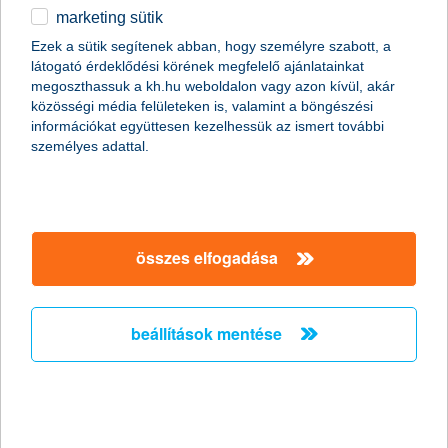
marketing sütik
egyéb
Ezek a sütik segítenek abban, hogy személyre szabott, a
látogató érdeklődési körének megfelelő ajánlatainkat
English
megoszthassuk a kh.hu weboldalon vagy azon kívül, akár
közösségi média felületeken is, valamint a böngészési
információkat együttesen kezelhessük az ismert további
személyes adattal.
Előző
Következő
utolsó →
összes elfogadása
beállítások mentése