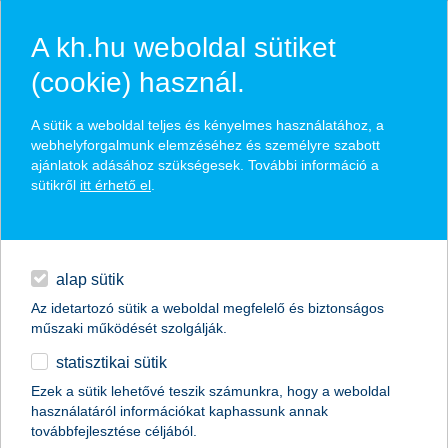
A kh.hu weboldal sütiket
(cookie) használ.
hasznos pénzügyi tippek
A sütik a weboldal teljes és kényelmes használatához, a
webhelyforgalmunk elemzéséhez és személyre szabott
ajánlatok adásához szükségesek. További információ a
sütikről
itt érhető el
.
találd meg könnyedén, ami Neked szól
hitelek
napi pénzügyek
élethelyzet kiválasztása
alap sütik
Az idetartozó sütik a weboldal megfelelő és biztonságos
megtakarítások
műszaki működését szolgálják.
termék kategória kiválasztása
statisztikai sütik
biztosítások
Ezek a sütik lehetővé teszik számunkra, hogy a weboldal
használatáról információkat kaphassunk annak
digitális bankolás
továbbfejlesztése céljából.
összes cikk megjelenítése