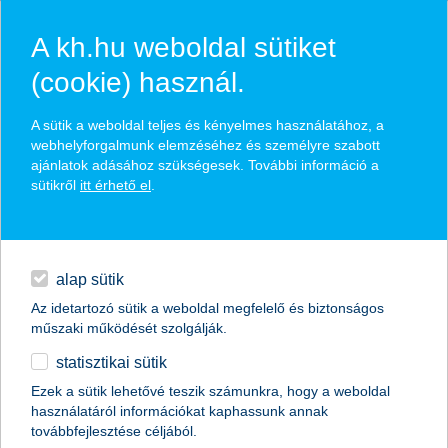
A kh.hu weboldal sütiket
(cookie) használ.
hasznos pénzügyi tippek
A sütik a weboldal teljes és kényelmes használatához, a
webhelyforgalmunk elemzéséhez és személyre szabott
ajánlatok adásához szükségesek. További információ a
sütikről
itt érhető el
.
találd meg könnyedén, ami Neked szól
hitelek
napi pénzügyek
élethelyzet kiválasztása
alap sütik
Az idetartozó sütik a weboldal megfelelő és biztonságos
megtakarítások
műszaki működését szolgálják.
termék kategória kiválasztása
statisztikai sütik
biztosítások
Ezek a sütik lehetővé teszik számunkra, hogy a weboldal
használatáról információkat kaphassunk annak
digitális bankolás
továbbfejlesztése céljából.
összes cikk megjelenítése