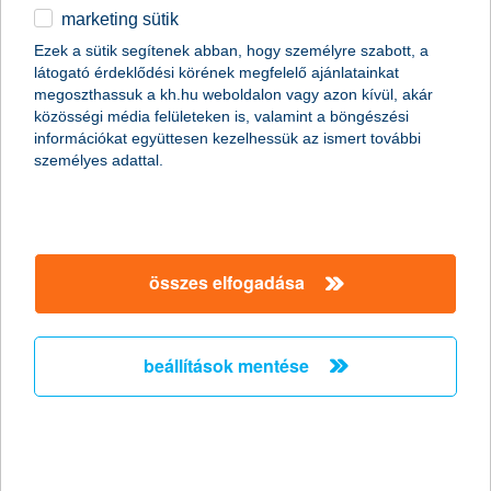
marketing sütik
egyéb
Ezek a sütik segítenek abban, hogy személyre szabott, a
látogató érdeklődési körének megfelelő ajánlatainkat
English
megoszthassuk a kh.hu weboldalon vagy azon kívül, akár
content-marketing.no-results-were-found
közösségi média felületeken is, valamint a böngészési
információkat együttesen kezelhessük az ismert további
személyes adattal.
társaságunk
társaságunk megnyitása
összes elfogadása
hasznos információk
rólunk
hasznos információk megnyitása
cégcsoport
ügyfélvédelem
pénzügyi tippek
kapcsolat
beállítások mentése
ügyfélvédelem megnyitása
K&H fejlesztői portál
jogi nyilatkozat
feltételek és kondíciók
fizetési moratórium
biztonságos online fizetés
adatvédelem
feltételek és kondíciók megnyitása
panaszkezelés
fenntarthatósággal kapcsolatos közzétételek
kövess minket!
cookie szabályzat
hirdetmények / díjjegyzékek
gyűjtőszámlahitel információk
pénzmosás megelőzés, FATCA, CRS