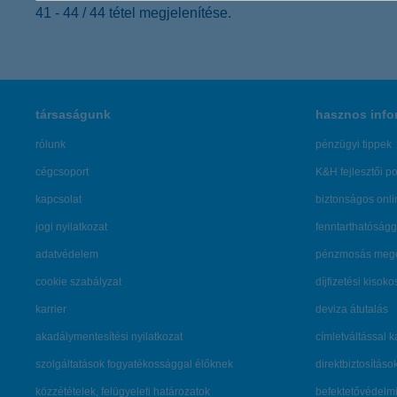
41 - 44 / 44 tétel megjelenítése.
társaságunk
hasznos info
rólunk
pénzügyi tippek
cégcsoport
K&H fejlesztői po
kapcsolat
biztonságos onli
jogi nyilatkozat
fenntarthatóságg
adatvédelem
pénzmosás mege
cookie szabályzat
díjfizetési kisoko
karrier
deviza átutalás
akadálymentesítési nyilatkozat
címletváltással 
szolgáltatások fogyatékossággal élőknek
direktbiztosításo
közzétételek, felügyeleti határozatok
befektetővédelmi