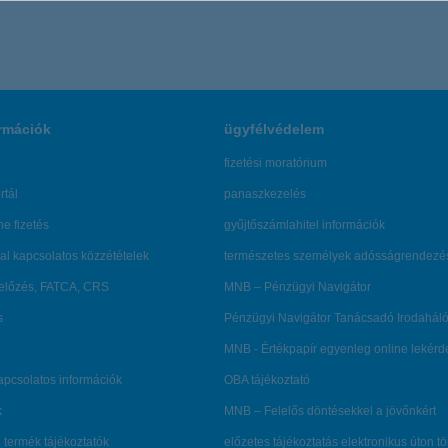
rmációk
ügyfélvédelem
fizetési moratórium
rtál
panaszkezelés
ne fizetés
gyűjtőszámlahitel információk
al kapcsolatos közzétételek
természetes személyek adósságrendezé
lőzés, FATCA, CRS
MNB – Pénzügyi Navigátor
s
Pénzügyi Navigátor Tanácsadó Irodaháló
MNB - Értékpapír egyenleg online lekér
kapcsolatos információk
OBA tájékoztató
k
MNB – Felelős döntésekkel a jövőnkért
 termék tájékoztatók
előzetes tájékoztatás elektronikus úton t