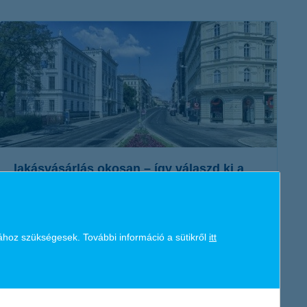
K&H token megújítás
Digitális Állampolgárság Program
lakásvásárlás okosan – így válaszd ki a
környéket!
2018. augusztus 14. - Ingatlanvásárlás során az egyik
legfontosabb döntési szempont az elhelyezkedés. De hogyan
ához szükségesek. További információ a sütikről
itt
lehet eldönteni, hogy melyik a számunkra ideális környék?