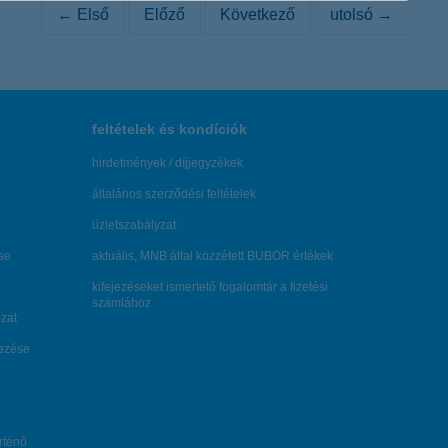
← Első
Előző
Következő
utolsó →
feltételek és kondíciók
hirdetmények / díjjegyzékek
általános szerződési feltételek
üzletszabályzat
se
aktuális, MNB által közzétett BUBOR értékek
kifejezéseket ismertető fogalomtár a fizetési
számlához
zat
dezése
örténő