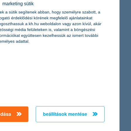
érdekel a cikk
marketing sütik
ek a sütik segítenek abban, hogy személyre szabott, a
togató érdeklődési körének megfelelő ajánlatainkat
goszthassuk a kh.hu weboldalon vagy azon kívül, akár
zösségi média felületeken is, valamint a böngészési
formációkat együttesen kezelhessük az ismert további
emélyes adattal.
adása
beállítások mentése