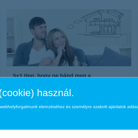
életbiztosítási csomag
 betéti kártya
K&H babaváró hitelhez
kapcsolódó csoportos
hitelfedezeti életbiztosítás
5+1 tipp, hogy ne bánd meg a
lakásvásárlást!
(cookie) használ.
2018. augusztus 17. - Bár a szerelem vak, de lakásvásárlás
esetén még álmaink otthonára is érdemes kritikus szemmel
a webhelyforgalmunk elemzéséhez és személyre szabott ajánlatok adás
nézni, hogy elkerüljük a költséges és kellemetlen buktatókat.