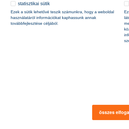
érdekel a cikk
statisztikai sütik
Ezek a sütik lehetővé teszik számunkra, hogy a weboldal
Ez
használatáról információkat kaphassunk annak
lá
továbbfejlesztése céljából.
me
kö
in
sz
így kezdj neki az álomotthon keresésnek!
2018. március 19. - A lakáskereső időszak nagyban hasonlít a
társkeresésre: keresed az igazit, viszont amikor végül
megtalálod a megfelelő ingatlant, úgy érzed, bőven megérte a
fáradozás.
összes elfog
érdekel a cikk