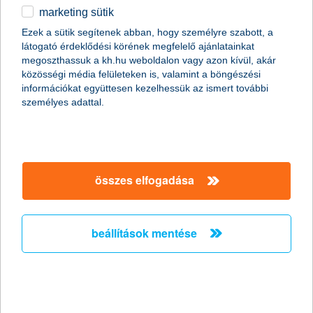
marketing sütik
egyéb
Ezek a sütik segítenek abban, hogy személyre szabott, a
látogató érdeklődési körének megfelelő ajánlatainkat
English
megoszthassuk a kh.hu weboldalon vagy azon kívül, akár
közösségi média felületeken is, valamint a böngészési
információkat együttesen kezelhessük az ismert további
személyes adattal.
összes elfogadása
mikor, és hogyan vásárolhatsz
legolcsóbban online?
beállítások mentése
2017. november 08. - Mi a közös a Cyber Monday-ben, a
Black Friday-ben és a Singles' Day-ben?