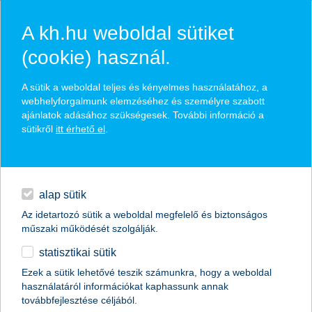
A kh.hu weboldal sütiket
(cookie) használ.
hasznos pénzügyi tippek
A sütik a weboldal teljes és kényelmes használatához, a
webhelyforgalmunk elemzéséhez és személyre szabott
ajánlatok adásához szükségesek. További információ a
sütikről
itt érhető el
.
találd meg könnyedén, ami Neked szól
hitelek
napi pénzügyek
élethelyzet kiválasztása
alap sütik
Az idetartozó sütik a weboldal megfelelő és biztonságos
megtakarítások
műszaki működését szolgálják.
termék kategória kiválasztása
statisztikai sütik
biztosítások
Ezek a sütik lehetővé teszik számunkra, hogy a weboldal
használatáról információkat kaphassunk annak
digitális bankolás
továbbfejlesztése céljából.
összes cikk megjelenítése