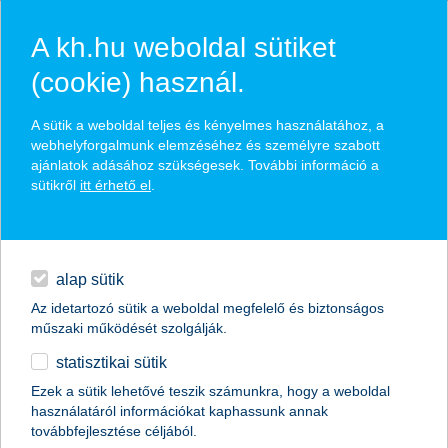
A kh.hu weboldal sütiket
(cookie) használ.
hasznos pénzügyi tippek
A sütik a weboldal teljes és kényelmes használatához, a
webhelyforgalmunk elemzéséhez és személyre szabott
ajánlatok adásához szükségesek. További információ a
sütikről
itt érhető el
.
találd meg könnyedén, ami Neked szól
hitelek
napi pénzügyek
élethelyzet kiválasztása
alap sütik
Az idetartozó sütik a weboldal megfelelő és biztonságos
megtakarítások
műszaki működését szolgálják.
termék kategória kiválasztása
statisztikai sütik
biztosítások
Ezek a sütik lehetővé teszik számunkra, hogy a weboldal
használatáról információkat kaphassunk annak
digitális bankolás
továbbfejlesztése céljából.
összes cikk megjelenítése