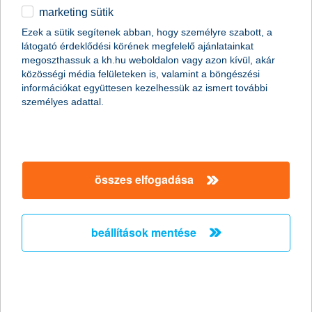
marketing sütik
egyéb
Ezek a sütik segítenek abban, hogy személyre szabott, a
látogató érdeklődési körének megfelelő ajánlatainkat
English
megoszthassuk a kh.hu weboldalon vagy azon kívül, akár
content-marketing.no-results-were-found
közösségi média felületeken is, valamint a böngészési
információkat együttesen kezelhessük az ismert további
személyes adattal.
társaságunk
társaságunk megnyitása
összes elfogadása
hasznos információk
rólunk
hasznos információk megnyitása
cégcsoport
ügyfélvédelem
pénzügyi tippek
kapcsolat
beállítások mentése
ügyfélvédelem megnyitása
K&H fejlesztői portál
jogi nyilatkozat
feltételek és kondíciók
fizetési moratórium
biztonságos online fizetés
adatvédelem
feltételek és kondíciók megnyitása
panaszkezelés
fenntarthatósággal kapcsolatos közzétételek
kövess minket!
cookie szabályzat
hirdetmények / díjjegyzékek
gyűjtőszámlahitel információk
pénzmosás megelőzés, FATCA, CRS