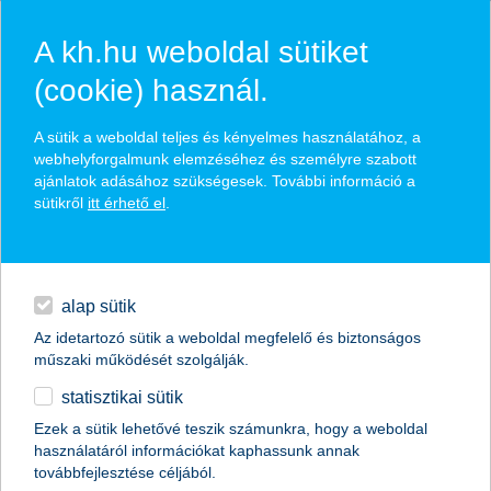
A kh.hu weboldal sütiket
(cookie) használ.
hasznos pénzügyi tippek
A sütik a weboldal teljes és kényelmes használatához, a
webhelyforgalmunk elemzéséhez és személyre szabott
ajánlatok adásához szükségesek. További információ a
sütikről
itt érhető el
.
találd meg könnyedén, ami Neked szól
hitelek
napi pénzügyek
élethelyzet kiválasztása
alap sütik
Az idetartozó sütik a weboldal megfelelő és biztonságos
megtakarítások
műszaki működését szolgálják.
termék kategória kiválasztása
statisztikai sütik
biztosítások
Ezek a sütik lehetővé teszik számunkra, hogy a weboldal
használatáról információkat kaphassunk annak
digitális bankolás
továbbfejlesztése céljából.
összes cikk megjelenítése