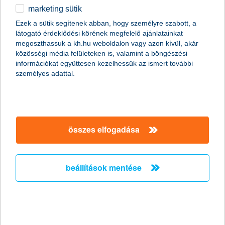
marketing sütik
egyéb
Ezek a sütik segítenek abban, hogy személyre szabott, a
látogató érdeklődési körének megfelelő ajánlatainkat
English
megoszthassuk a kh.hu weboldalon vagy azon kívül, akár
közösségi média felületeken is, valamint a böngészési
információkat együttesen kezelhessük az ismert további
személyes adattal.
Előző
Következő
utolsó →
összes elfogadása
beállítások mentése