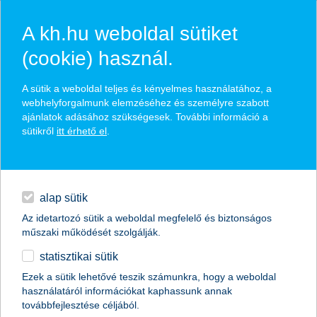
A kh.hu weboldal sütiket
(cookie) használ.
hasznos pénzügyi tippek
A sütik a weboldal teljes és kényelmes használatához, a
webhelyforgalmunk elemzéséhez és személyre szabott
ajánlatok adásához szükségesek. További információ a
sütikről
itt érhető el
.
találd meg könnyedén, ami Neked szól
hitelek
napi pénzügyek
élethelyzet kiválasztása
alap sütik
Az idetartozó sütik a weboldal megfelelő és biztonságos
megtakarítások
műszaki működését szolgálják.
termék kategória kiválasztása
statisztikai sütik
biztosítások
Ezek a sütik lehetővé teszik számunkra, hogy a weboldal
használatáról információkat kaphassunk annak
digitális bankolás
továbbfejlesztése céljából.
összes cikk megjelenítése