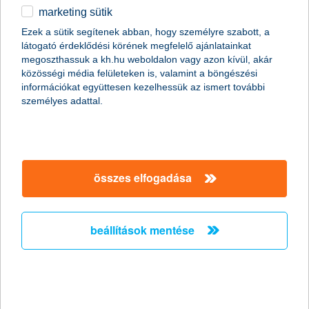
marketing sütik
egyéb
Ezek a sütik segítenek abban, hogy személyre szabott, a
látogató érdeklődési körének megfelelő ajánlatainkat
English
megoszthassuk a kh.hu weboldalon vagy azon kívül, akár
közösségi média felületeken is, valamint a böngészési
információkat együttesen kezelhessük az ismert további
személyes adattal.
összes elfogadása
így költekezz külföldön!
beállítások mentése
2017. július 03. - Külföldi utazás előtt arra is érdemes néhány
percet szánnod, hogy átgondold, a kalandokért hogyan
szeretnél fizetni. Készpénz vagy bankkártya? Melyikkel jársz
jobban? Melyik biztonságosabb? Mutatjuk!