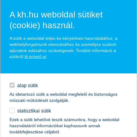
A kh.hu weboldal sütiket
(cookie) használ.
hasznos pénzügyi tippek
A sütik a weboldal teljes és kényelmes használatához, a
webhelyforgalmunk elemzéséhez és személyre szabott
ajánlatok adásához szükségesek. További információ a
sütikről
itt érhető el
.
találd meg könnyedén, ami Neked szól
hitelek
napi pénzügyek
élethelyzet kiválasztása
alap sütik
Az idetartozó sütik a weboldal megfelelő és biztonságos
megtakarítások
műszaki működését szolgálják.
termék kategória kiválasztása
statisztikai sütik
biztosítások
Ezek a sütik lehetővé teszik számunkra, hogy a weboldal
használatáról információkat kaphassunk annak
digitális bankolás
továbbfejlesztése céljából.
összes cikk megjelenítése