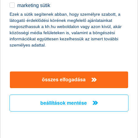
marketing sütik
egyéb
Ezek a sütik segítenek abban, hogy személyre szabott, a
látogató érdeklődési körének megfelelő ajánlatainkat
English
megoszthassuk a kh.hu weboldalon vagy azon kívül, akár
content-marketing.no-results-were-found
közösségi média felületeken is, valamint a böngészési
információkat együttesen kezelhessük az ismert további
személyes adattal.
társaságunk
társaságunk megnyitása
összes elfogadása
hasznos információk
rólunk
hasznos információk megnyitása
cégcsoport
ügyfélvédelem
pénzügyi tippek
kapcsolat
beállítások mentése
ügyfélvédelem megnyitása
K&H fejlesztői portál
jogi nyilatkozat
feltételek és kondíciók
fizetési moratórium
biztonságos online fizetés
adatvédelem
feltételek és kondíciók megnyitása
panaszkezelés
fenntarthatósággal kapcsolatos közzétételek
kövess minket!
cookie szabályzat
hirdetmények / díjjegyzékek
gyűjtőszámlahitel információk
pénzmosás megelőzés, FATCA, CRS