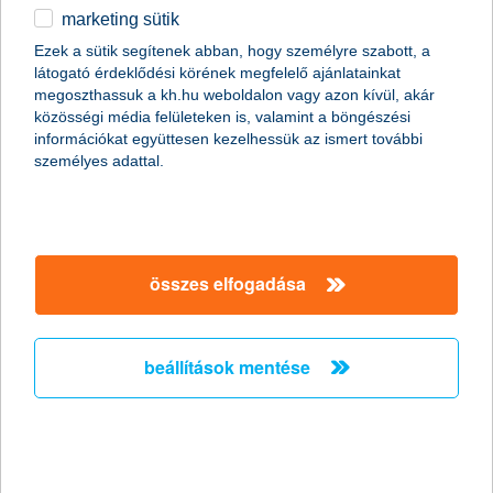
marketing sütik
egyéb
Ezek a sütik segítenek abban, hogy személyre szabott, a
látogató érdeklődési körének megfelelő ajánlatainkat
English
megoszthassuk a kh.hu weboldalon vagy azon kívül, akár
content-marketing.no-results-were-found
közösségi média felületeken is, valamint a böngészési
információkat együttesen kezelhessük az ismert további
személyes adattal.
társaságunk
társaságunk megnyitása
összes elfogadása
hasznos információk
rólunk
hasznos információk megnyitása
cégcsoport
ügyfélvédelem
pénzügyi tippek
kapcsolat
beállítások mentése
ügyfélvédelem megnyitása
K&H fejlesztői portál
jogi nyilatkozat
feltételek és kondíciók
fizetési moratórium
biztonságos online fizetés
adatvédelem
feltételek és kondíciók megnyitása
panaszkezelés
fenntarthatósággal kapcsolatos közzétételek
kövess minket!
cookie szabályzat
hirdetmények / díjjegyzékek
gyűjtőszámlahitel információk
pénzmosás megelőzés, FATCA, CRS