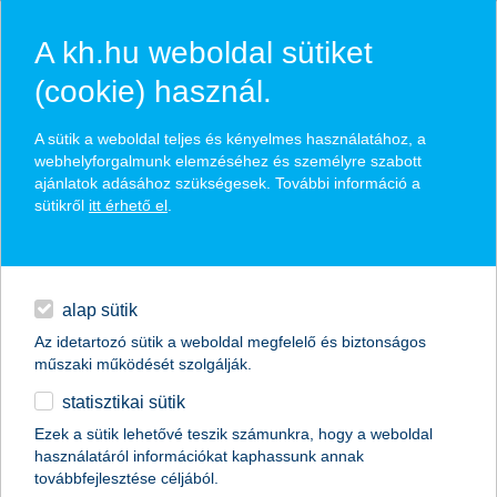
A kh.hu weboldal sütiket
(cookie) használ.
hasznos pénzügyi tippek
A sütik a weboldal teljes és kényelmes használatához, a
webhelyforgalmunk elemzéséhez és személyre szabott
ajánlatok adásához szükségesek. További információ a
sütikről
itt érhető el
.
találd meg könnyedén, ami Neked szól
hitelek
napi pénzügyek
élethelyzet kiválasztása
alap sütik
Az idetartozó sütik a weboldal megfelelő és biztonságos
megtakarítások
műszaki működését szolgálják.
termék kategória kiválasztása
statisztikai sütik
biztosítások
Ezek a sütik lehetővé teszik számunkra, hogy a weboldal
használatáról információkat kaphassunk annak
digitális bankolás
továbbfejlesztése céljából.
összes cikk megjelenítése