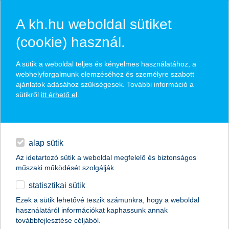
A kh.hu weboldal sütiket
(cookie) használ.
hasznos pénzügyi tippek
A sütik a weboldal teljes és kényelmes használatához, a
webhelyforgalmunk elemzéséhez és személyre szabott
ajánlatok adásához szükségesek. További információ a
sütikről
itt érhető el
.
találd meg könnyedén, ami Neked szól
hitelek
napi pénzügyek
élethelyzet kiválasztása
alap sütik
Az idetartozó sütik a weboldal megfelelő és biztonságos
megtakarítások
műszaki működését szolgálják.
termék kategória kiválasztása
statisztikai sütik
biztosítások
Ezek a sütik lehetővé teszik számunkra, hogy a weboldal
használatáról információkat kaphassunk annak
digitális bankolás
továbbfejlesztése céljából.
összes cikk megjelenítése