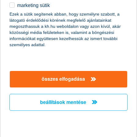
marketing sütik
egyéb
Ezek a sütik segítenek abban, hogy személyre szabott, a
látogató érdeklődési körének megfelelő ajánlatainkat
English
megoszthassuk a kh.hu weboldalon vagy azon kívül, akár
közösségi média felületeken is, valamint a böngészési
információkat együttesen kezelhessük az ismert további
személyes adattal.
Előző
Következő
utolsó →
összes elfogadása
beállítások mentése