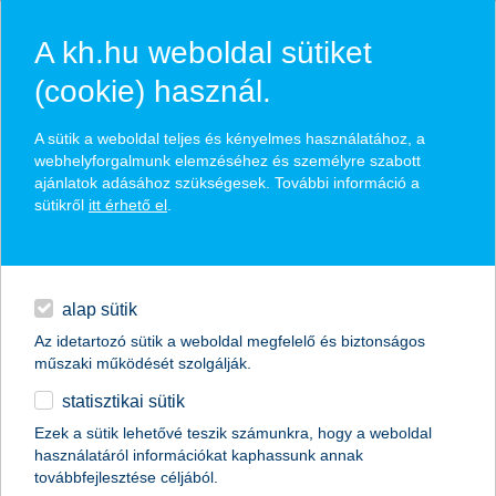
A kh.hu weboldal sütiket
(cookie) használ.
hasznos pénzügyi tippek
A sütik a weboldal teljes és kényelmes használatához, a
webhelyforgalmunk elemzéséhez és személyre szabott
ajánlatok adásához szükségesek. További információ a
sütikről
itt érhető el
.
találd meg könnyedén, ami Neked szól
hitelek
napi pénzügyek
élethelyzet kiválasztása
alap sütik
Az idetartozó sütik a weboldal megfelelő és biztonságos
megtakarítások
műszaki működését szolgálják.
termék kategória kiválasztása
statisztikai sütik
biztosítások
Ezek a sütik lehetővé teszik számunkra, hogy a weboldal
használatáról információkat kaphassunk annak
digitális bankolás
továbbfejlesztése céljából.
összes cikk megjelenítése