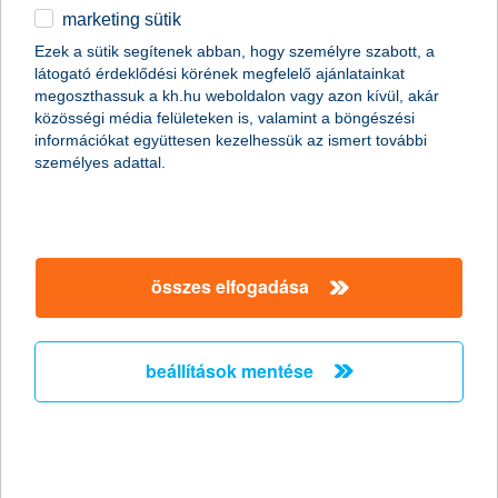
marketing sütik
egyéb
Ezek a sütik segítenek abban, hogy személyre szabott, a
látogató érdeklődési körének megfelelő ajánlatainkat
English
megoszthassuk a kh.hu weboldalon vagy azon kívül, akár
közösségi média felületeken is, valamint a böngészési
információkat együttesen kezelhessük az ismert további
személyes adattal.
Előző
Következő
utolsó →
összes elfogadása
beállítások mentése