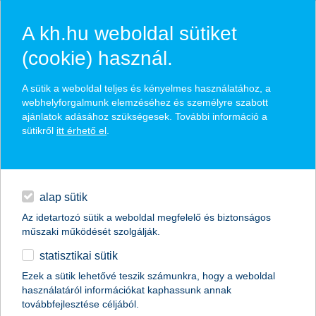
A kh.hu weboldal sütiket
(cookie) használ.
hasznos biztosítási
A sütik a weboldal teljes és kényelmes használatához, a
tippek
webhelyforgalmunk elemzéséhez és személyre szabott
ajánlatok adásához szükségesek. További információ a
sütikről
itt érhető el
.
hitelek
találd meg könnyedén, ami Neked szól
napi pénzügyek
alap sütik
Az idetartozó sütik a weboldal megfelelő és biztonságos
élethelyzet kiválasztása
megtakarítások
műszaki működését szolgálják.
statisztikai sütik
biztosítások
termék kategória kiválasztása
Ezek a sütik lehetővé teszik számunkra, hogy a weboldal
használatáról információkat kaphassunk annak
digitális bankolás
továbbfejlesztése céljából.