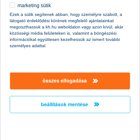
marketing sütik
egyéb
összes cikk megjelenítése
Ezek a sütik segítenek abban, hogy személyre szabott, a
látogató érdeklődési körének megfelelő ajánlatainkat
English
megoszthassuk a kh.hu weboldalon vagy azon kívül, akár
közösségi média felületeken is, valamint a böngészési
információkat együttesen kezelhessük az ismert további
személyes adattal.
összes elfogadása
beállítások mentése
melyik a legjobb utasbiztosítás? 5+1
fontos szempont választás előtt
2026. július 08. - Melyik a legjobb utasbiztosítás, és pontosan
milyen helyzetekben nyújthat segítséget? Az alábbiakban