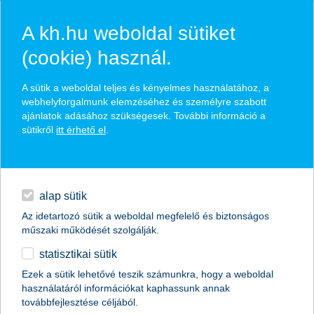
A kh.hu weboldal sütiket
(cookie) használ.
hasznos biztosítási
A sütik a weboldal teljes és kényelmes használatához, a
tippek
webhelyforgalmunk elemzéséhez és személyre szabott
ajánlatok adásához szükségesek. További információ a
sütikről
itt érhető el
.
hitelek
találd meg könnyedén, ami Neked szól
napi pénzügyek
alap sütik
Az idetartozó sütik a weboldal megfelelő és biztonságos
élethelyzet kiválasztása
megtakarítások
műszaki működését szolgálják.
statisztikai sütik
biztosítások
termék kategória kiválasztása
Ezek a sütik lehetővé teszik számunkra, hogy a weboldal
használatáról információkat kaphassunk annak
digitális bankolás
továbbfejlesztése céljából.