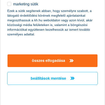
marketing sütik
egyéb
összes cikk megjelenítése
Ezek a sütik segítenek abban, hogy személyre szabott, a
látogató érdeklődési körének megfelelő ajánlatainkat
English
megoszthassuk a kh.hu weboldalon vagy azon kívül, akár
közösségi média felületeken is, valamint a böngészési
információkat együttesen kezelhessük az ismert további
személyes adattal.
összes elfogadása
beállítások mentése
Magyarország 5 legszebb autós
túraútvonala
2019. szeptember 18. - Mutatunk néhány autóval könnyen
megközelíthető, gyönyörű panorámát és tartalmas