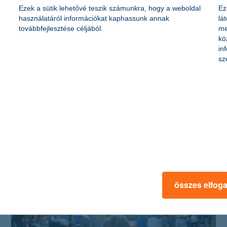
Ezek a sütik lehetővé teszik számunkra, hogy a weboldal
Ez
használatáról információkat kaphassunk annak
lá
továbbfejlesztése céljából.
me
kö
in
sz
mennyibe kerül az első síelés?
2017. január 06. - Minden évben sokan lelkesülnek fel, hogy
kipróbálják a síelést, laikusként azonban nem árt tudni, hogy
milyen költségvonzattal jár ez a sport.
összes elfog
érdekel a cikk