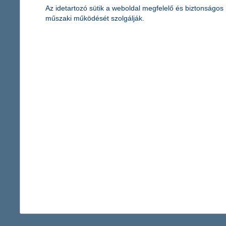
Az idetartozó sütik a weboldal megfelelő és biztonságos
műszaki működését szolgálják.
ezeket pakoljuk be síeléshez
2017. január 12. - Kivel ne fordult volna elő, hogy utólag
kiderült: épp a legfontosabb dolgokat hagyta otthon utazáskor?
Ha síelni készülsz, ezeket mindenképp vidd magaddal.
érdekel a cikk