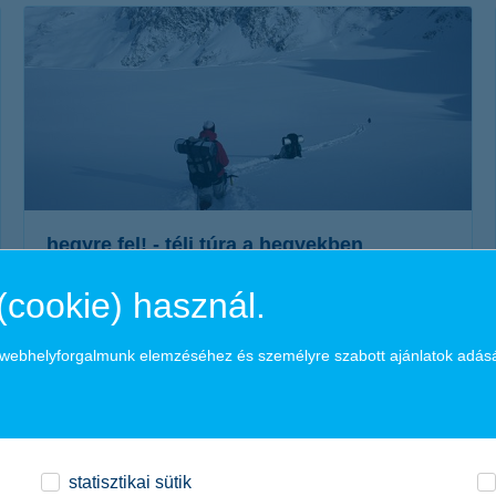
érdekel a cikk
hegyre fel! - téli túra a hegyekben
(cookie) használ.
2017. február 03. - A biztonságos túrázáshoz a lelkesedés
mellett körültekintésre is szükség van, télen pedig egy kicsit
a webhelyforgalmunk elemzéséhez és személyre szabott ajánlatok adás
másképp kell felkészülni...
érdekel a cikk
statisztikai sütik