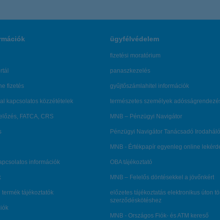
rmációk
ügyfélvédelem
fizetési moratórium
rtál
panaszkezelés
ne fizetés
gyűjtőszámlahitel információk
al kapcsolatos közzétételek
természetes személyek adósságrendezé
lőzés, FATCA, CRS
MNB – Pénzügyi Navigátor
s
Pénzügyi Navigátor Tanácsadó Irodaháló
MNB - Értékpapír egyenleg online lekér
kapcsolatos információk
OBA tájékoztató
k
MNB – Felelős döntésekkel a jövőnkért
 termék tájékoztatók
előzetes tájékoztatás elektronikus úton t
szerződéskötéshez
ciók
MNB - Országos Fiók- és ATM kereső