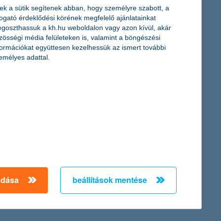
ek a sütik segítenek abban, hogy személyre szabott, a
togató érdeklődési körének megfelelő ajánlatainkat
goszthassuk a kh.hu weboldalon vagy azon kívül, akár
zösségi média felületeken is, valamint a böngészési
formációkat együttesen kezelhessük az ismert további
emélyes adattal.
ennyit vezetnek a magyar nők és a férfiak
2016. december 02. - A férfiak közel kétszer annyit autóznak,
mint a nők, a közlekedési eszközök közül pedig az autót
használjuk leggyakrabban.
adása
beállítások mentése
érdekel a cikk