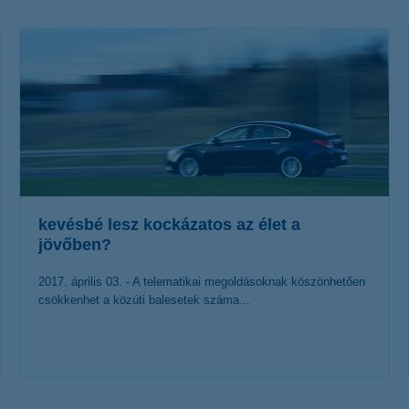
életbiztosítási csomag
 betéti kártya
K&H babaváró hitelhez
kapcsolódó csoportos
hitelfedezeti életbiztosítás
kevésbé lesz kockázatos az élet a
jövőben?
2017. április 03. - A telematikai megoldásoknak köszönhetően
csökkenhet a közúti balesetek száma...