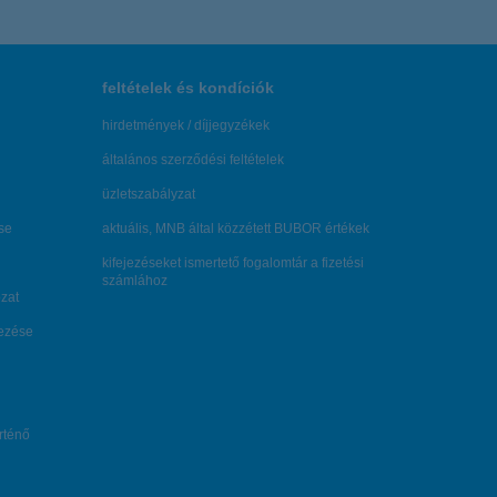
feltételek és kondíciók
hirdetmények / díjjegyzékek
általános szerződési feltételek
üzletszabályzat
se
aktuális, MNB által közzétett BUBOR értékek
kifejezéseket ismertető fogalomtár a fizetési
számlához
zat
dezése
örténő