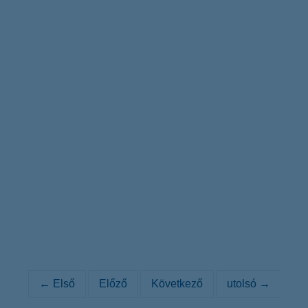
← Első
Előző
Következő
utolsó →