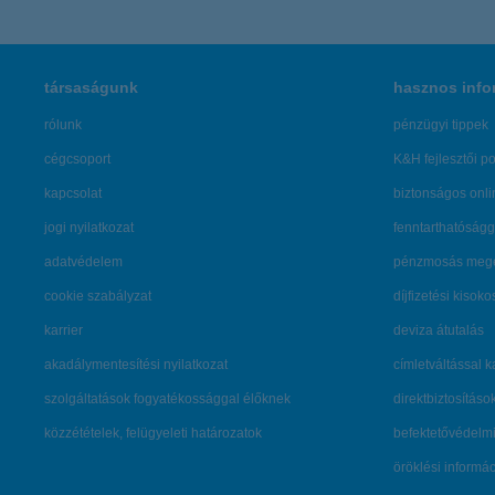
társaságunk
hasznos info
rólunk
pénzügyi tippek
cégcsoport
K&H fejlesztői po
kapcsolat
biztonságos onli
jogi nyilatkozat
fenntarthatóságg
adatvédelem
pénzmosás mege
cookie szabályzat
díjfizetési kisoko
karrier
deviza átutalás
akadálymentesítési nyilatkozat
címletváltással 
szolgáltatások fogyatékossággal élőknek
direktbiztosításo
közzétételek, felügyeleti határozatok
befektetővédelmi
öröklési informá