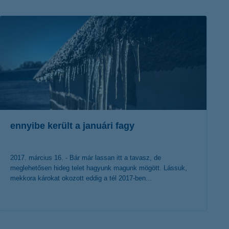
K&H token megújítás
Digitális Állampolgárság Program
ennyibe került a januári fagy
2017. március 16. - Bár már lassan itt a tavasz, de
meglehetősen hideg telet hagyunk magunk mögött. Lássuk,
mekkora károkat okozott eddig a tél 2017-ben...