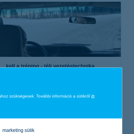
érdekel a cikk
kell a tréning - téli vezetéstechnika
2017. január 23. - A jeges, latyakos utakon fokozottan
veszélyes a közlekedés. A vezetéstechnikai tréning ezért
ához szükségesek. További információ a sütikről
itt
minden autósnak hasznos lehet...
érdekel a cikk
marketing sütik