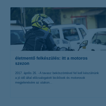
K&H Minősített Fogyasztóbarát
Otthonbiztosítás (MFO)
bankváltás
K&H virtuális
ügyfélajánló program
új ügyfél vagyok
lakossági & vállalkozói számlacsomag együtt
életmentő felkészülés: itt a motoros
szezon
2017. április 26. - A tavasz beköszöntével fel kell készülnünk
a jó idő által előcsalogatott biciklisek és motorosok
megjelenésére az utakon...