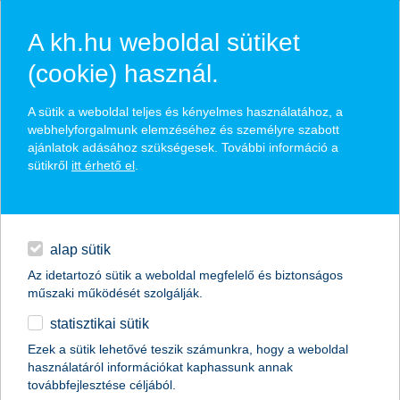
A kh.hu weboldal sütiket
(cookie) használ.
hasznos biztosítási
A sütik a weboldal teljes és kényelmes használatához, a
tippek
webhelyforgalmunk elemzéséhez és személyre szabott
ajánlatok adásához szükségesek. További információ a
sütikről
itt érhető el
.
hitelek
találd meg könnyedén, ami Neked szól
napi pénzügyek
alap sütik
Az idetartozó sütik a weboldal megfelelő és biztonságos
élethelyzet kiválasztása
megtakarítások
műszaki működését szolgálják.
statisztikai sütik
biztosítások
termék kategória kiválasztása
Ezek a sütik lehetővé teszik számunkra, hogy a weboldal
használatáról információkat kaphassunk annak
digitális bankolás
továbbfejlesztése céljából.