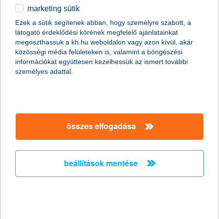
marketing sütik
egyéb
összes cikk megjelenítése
Ezek a sütik segítenek abban, hogy személyre szabott, a
látogató érdeklődési körének megfelelő ajánlatainkat
English
megoszthassuk a kh.hu weboldalon vagy azon kívül, akár
közösségi média felületeken is, valamint a böngészési
információkat együttesen kezelhessük az ismert további
személyes adattal.
összes elfogadása
beállítások mentése
mire figyeljünk a havas, jeges időjárási
viszonyok közepette?
2019. január 08. - Kinek a feladata az út, és kié a járda és a
zöldsáv hó- és jégmentesítése?