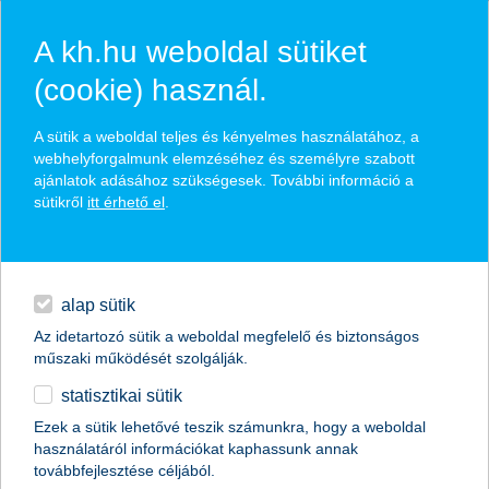
A kh.hu weboldal sütiket
(cookie) használ.
hasznos biztosítási
A sütik a weboldal teljes és kényelmes használatához, a
tippek
webhelyforgalmunk elemzéséhez és személyre szabott
ajánlatok adásához szükségesek. További információ a
sütikről
itt érhető el
.
hitelek
találd meg könnyedén, ami Neked szól
napi pénzügyek
alap sütik
Az idetartozó sütik a weboldal megfelelő és biztonságos
élethelyzet kiválasztása
megtakarítások
műszaki működését szolgálják.
statisztikai sütik
biztosítások
termék kategória kiválasztása
Ezek a sütik lehetővé teszik számunkra, hogy a weboldal
használatáról információkat kaphassunk annak
digitális bankolás
továbbfejlesztése céljából.