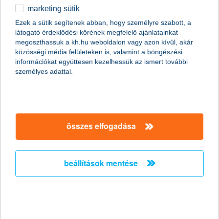
marketing sütik
egyéb
összes cikk megjelenítése
Ezek a sütik segítenek abban, hogy személyre szabott, a
látogató érdeklődési körének megfelelő ajánlatainkat
English
megoszthassuk a kh.hu weboldalon vagy azon kívül, akár
közösségi média felületeken is, valamint a böngészési
információkat együttesen kezelhessük az ismert további
content-marketing.no-results-were-found
személyes adattal.
társaságunk
összes elfogadása
társaságunk megnyitása
hasznos információk
rólunk
beállítások mentése
hasznos információk megnyitása
cégcsoport
ügyfélvédelem
pénzügyi tippek
kapcsolat
ügyfélvédelem megnyitása
K&H fejlesztői portál
jogi nyilatkozat
feltételek és kondíciók
fizetési moratórium
biztonságos online fizetés
adatvédelem
feltételek és kondíciók megnyitása
panaszkezelés