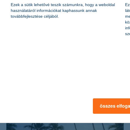
Ezek a sütik lehetővé teszik számunkra, hogy a weboldal
Ez
használatáról információkat kaphassunk annak
lá
továbbfejlesztése céljából.
me
kö
in
sz
így biztos nem ér meglepetés: mindent a
casco önrészről
2024. augusztus 27. - Te tudtad, hogy egy baleset során, ha te
voltál a vétkes, a te autódban keletkezett kárt csak casco
biztosítás esetén téríti meg a biztosító?
összes elfog
érdekel a cikk