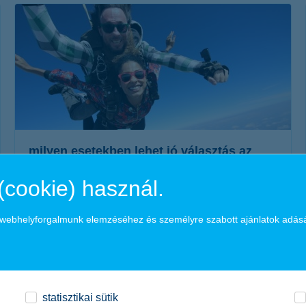
érdekel a cikk
milyen esetekben lehet jó választás az
extrém sport biztosítás?
(cookie) használ.
2024. november 06. - Akik szeretik a kihívásokat és az embert
próbáló feladatokat, a nyaralás során elmaradhatatlan az
a webhelyforgalmunk elemzéséhez és személyre szabott ajánlatok adás
extrém sport biztosítás.
érdekel a cikk
statisztikai sütik