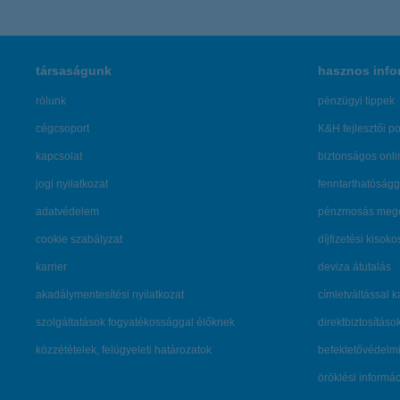
társaságunk
hasznos info
rólunk
pénzügyi tippek
cégcsoport
K&H fejlesztői po
kapcsolat
biztonságos onli
jogi nyilatkozat
fenntarthatóságg
adatvédelem
pénzmosás mege
cookie szabályzat
díjfizetési kisoko
karrier
deviza átutalás
akadálymentesítési nyilatkozat
címletváltással 
szolgáltatások fogyatékossággal élőknek
direktbiztosításo
közzétételek, felügyeleti határozatok
befektetővédelmi
öröklési informá