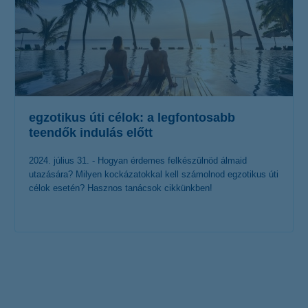
egzotikus úti célok: a legfontosabb
teendők indulás előtt
2024. július 31. - Hogyan érdemes felkészülnöd álmaid
utazására? Milyen kockázatokkal kell számolnod egzotikus úti
célok esetén? Hasznos tanácsok cikkünkben!
érdekel a cikk