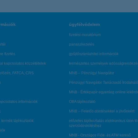
rmációk
ügyfélvédelem
fizetési moratórium
rtál
panaszkezelés
ne fizetés
gyűjtőszámlahitel információk
al kapcsolatos közzétételek
természetes személyek adósságrendezé
lőzés, FATCA, CRS
MNB – Pénzügyi Navigátor
s
Pénzügyi Navigátor Tanácsadó Irodaháló
MNB - Értékpapír egyenleg online lekér
kapcsolatos információk
OBA tájékoztató
k
MNB – Felelős döntésekkel a jövőnkért
 termék tájékoztatók
előzetes tájékoztatás elektronikus úton t
szerződéskötéshez
ciók
MNB - Országos Fiók- és ATM kereső