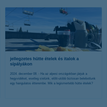
életbiztosítási csomag
 betéti kártya
K&H babaváró hitelhez
kapcsolódó csoportos
hitelfedezeti életbiztosítás
jellegzetes hütte ételek és italok a
sípályákon
2024. december 08. - Ha az alpesi országokban járjuk a
hegyvidéket, esetleg síelünk, előtt-utóbb biztosan belebotlunk
egy hangulatos étterembe. Mik a legismertebb hütte ételek?