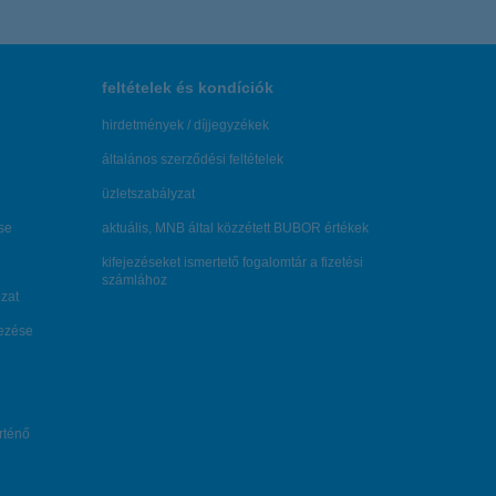
feltételek és kondíciók
hirdetmények / díjjegyzékek
általános szerződési feltételek
üzletszabályzat
se
aktuális, MNB által közzétett BUBOR értékek
kifejezéseket ismertető fogalomtár a fizetési
számlához
zat
dezése
örténő