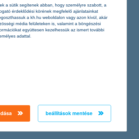
ek a sütik segítenek abban, hogy személyre szabott, a
togató érdeklődési körének megfelelő ajánlatainkat
goszthassuk a kh.hu weboldalon vagy azon kívül, akár
zösségi média felületeken is, valamint a böngészési
formációkat együttesen kezelhessük az ismert további
emélyes adattal.
az elektromos autó biztosítás részletei:
mire számíthatunk?
2024. augusztus 01. - Hogyan alakulnak az elektromos autó
biztosítás árai? Mitől különleges a technológia és hogyan
befolyásolja mindez a díjszabást? Részletek cikkünkben!
adása
beállítások mentése
érdekel a cikk