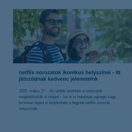
K&H Minősített Fogyasztóbarát
Otthonbiztosítás (MFO)
bankváltás
K&H virtuális
ügyfélajánló program
új ügyfél vagyok
lakossági & vállalkozói számlacsomag együtt
netflix sorozatok ikonikus helyszínei - itt
játszódnak kedvenc jeleneteink
2025. május 27. - Az utóbbi években a sorozatok
meghódították a világot – ha te is hatalmas rajongó vagy,
biztosan téged is érdekelnek a legjobb netflix sorozat
helyszínek.