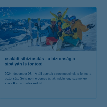
K&H token megújítás
Digitális Állampolgárság Program
családi síbiztosítás - a biztonság a
sípályán is fontos!
2024. december 08. - A téli sportok szerelmeseinek is fontos a
biztonság. Soha nem érdemes útnak indulni egy személyre
szabott síbiztosítás nélkül!