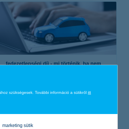
érdekel a cikk
fedezetlenségi díj - mi történik, ha nem
fizeted be időben a kgfb-t?
2024. október 28. - Amennyiben a kgfb szerződés
díjnemfizetés miatt szűnt meg, akkor újrakötés után ki kell
ához szükségesek. További információ a sütikről
itt
fizetni az elmaradt biztosítási díjat fedezetlenségi díj
formájában.
érdekel a cikk
marketing sütik