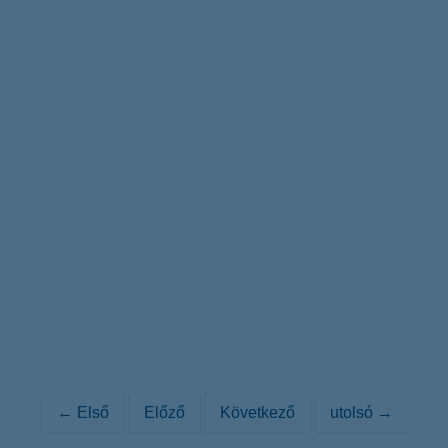
← Első
Előző
Következő
utolsó →