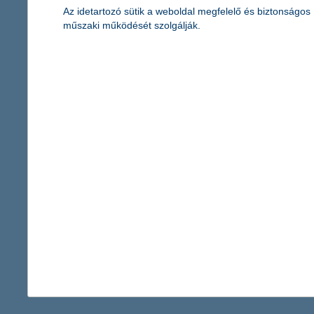
Az idetartozó sütik a weboldal megfelelő és biztonságos
műszaki működését szolgálják.
segítség, járatkésés! Miben segít az
utasbiztosítás?
2024. szeptember 16. - Utasbiztosítás járatkésés esetén:
Ismerd meg jogaidat, kártérítési lehetőségeidet, és hogyan
segíthet az utasbiztosítás az anyagi károk enyhítésében.
érdekel a cikk