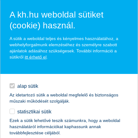
A kh.hu weboldal sütiket
(cookie) használ.
hasznos biztosítási
A sütik a weboldal teljes és kényelmes használatához, a
tippek
webhelyforgalmunk elemzéséhez és személyre szabott
ajánlatok adásához szükségesek. További információ a
sütikről
itt érhető el
.
hitelek
találd meg könnyedén, ami Neked szól
napi pénzügyek
alap sütik
Az idetartozó sütik a weboldal megfelelő és biztonságos
élethelyzet kiválasztása
megtakarítások
műszaki működését szolgálják.
statisztikai sütik
biztosítások
termék kategória kiválasztása
Ezek a sütik lehetővé teszik számunkra, hogy a weboldal
használatáról információkat kaphassunk annak
digitális bankolás
továbbfejlesztése céljából.