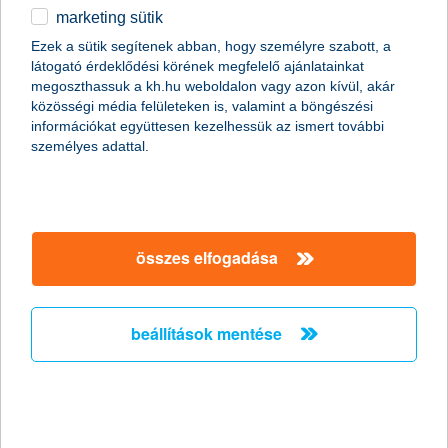
marketing sütik
egyéb
összes cikk megjelenítése
Ezek a sütik segítenek abban, hogy személyre szabott, a
látogató érdeklődési körének megfelelő ajánlatainkat
English
megoszthassuk a kh.hu weboldalon vagy azon kívül, akár
közösségi média felületeken is, valamint a böngészési
információkat együttesen kezelhessük az ismert további
content-marketing.no-results-were-found
személyes adattal.
társaságunk
összes elfogadása
társaságunk megnyitása
hasznos információk
rólunk
beállítások mentése
hasznos információk megnyitása
cégcsoport
ügyfélvédelem
pénzügyi tippek
kapcsolat
ügyfélvédelem megnyitása
K&H fejlesztői portál
jogi nyilatkozat
feltételek és kondíciók
fizetési moratórium
biztonságos online fizetés
adatvédelem
feltételek és kondíciók megnyitása
panaszkezelés