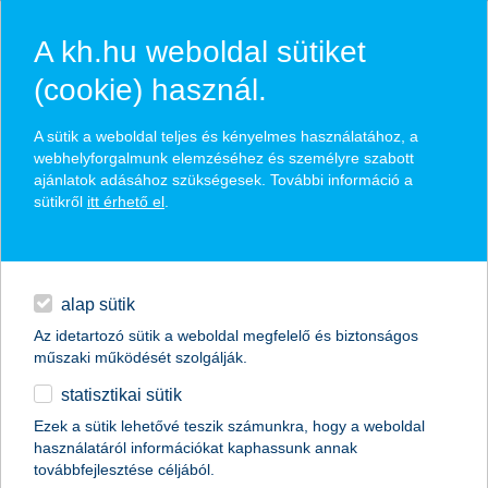
A kh.hu weboldal sütiket
(cookie) használ.
hasznos biztosítási
A sütik a weboldal teljes és kényelmes használatához, a
tippek
webhelyforgalmunk elemzéséhez és személyre szabott
ajánlatok adásához szükségesek. További információ a
sütikről
itt érhető el
.
hitelek
találd meg könnyedén, ami Neked szól
napi pénzügyek
alap sütik
Az idetartozó sütik a weboldal megfelelő és biztonságos
élethelyzet kiválasztása
megtakarítások
műszaki működését szolgálják.
statisztikai sütik
biztosítások
termék kategória kiválasztása
Ezek a sütik lehetővé teszik számunkra, hogy a weboldal
használatáról információkat kaphassunk annak
digitális bankolás
továbbfejlesztése céljából.