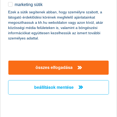
marketing sütik
egyéb
összes cikk megjelenítése
Ezek a sütik segítenek abban, hogy személyre szabott, a
látogató érdeklődési körének megfelelő ajánlatainkat
English
megoszthassuk a kh.hu weboldalon vagy azon kívül, akár
közösségi média felületeken is, valamint a böngészési
információkat együttesen kezelhessük az ismert további
content-marketing.no-results-were-found
személyes adattal.
társaságunk
összes elfogadása
társaságunk megnyitása
hasznos információk
rólunk
beállítások mentése
hasznos információk megnyitása
cégcsoport
ügyfélvédelem
pénzügyi tippek
kapcsolat
ügyfélvédelem megnyitása
K&H fejlesztői portál
jogi nyilatkozat
feltételek és kondíciók
fizetési moratórium
biztonságos online fizetés
adatvédelem
feltételek és kondíciók megnyitása
panaszkezelés