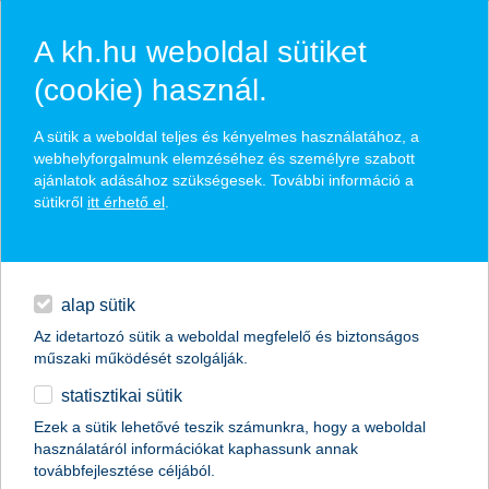
A kh.hu weboldal sütiket
(cookie) használ.
hasznos biztosítási
A sütik a weboldal teljes és kényelmes használatához, a
tippek
webhelyforgalmunk elemzéséhez és személyre szabott
ajánlatok adásához szükségesek. További információ a
sütikről
itt érhető el
.
hitelek
találd meg könnyedén, ami Neked szól
napi pénzügyek
alap sütik
Az idetartozó sütik a weboldal megfelelő és biztonságos
élethelyzet kiválasztása
megtakarítások
műszaki működését szolgálják.
statisztikai sütik
biztosítások
termék kategória kiválasztása
Ezek a sütik lehetővé teszik számunkra, hogy a weboldal
használatáról információkat kaphassunk annak
digitális bankolás
továbbfejlesztése céljából.