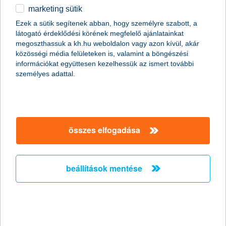
marketing sütik
egyéb
összes cikk megjelenítése
Ezek a sütik segítenek abban, hogy személyre szabott, a
látogató érdeklődési körének megfelelő ajánlatainkat
English
megoszthassuk a kh.hu weboldalon vagy azon kívül, akár
közösségi média felületeken is, valamint a böngészési
információkat együttesen kezelhessük az ismert további
content-marketing.no-results-were-found
személyes adattal.
társaságunk
összes elfogadása
társaságunk megnyitása
hasznos információk
rólunk
beállítások mentése
hasznos információk megnyitása
cégcsoport
ügyfélvédelem
pénzügyi tippek
kapcsolat
ügyfélvédelem megnyitása
K&H fejlesztői portál
jogi nyilatkozat
feltételek és kondíciók
fizetési moratórium
biztonságos online fizetés
adatvédelem
feltételek és kondíciók megnyitása
panaszkezelés