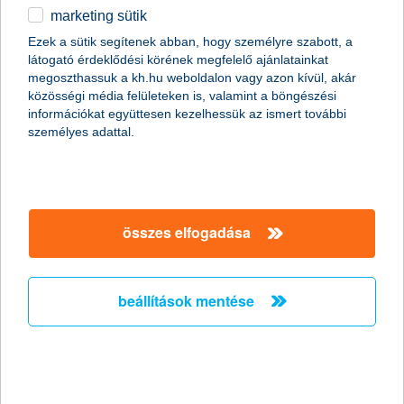
marketing sütik
egyéb
összes cikk megjelenítése
Ezek a sütik segítenek abban, hogy személyre szabott, a
látogató érdeklődési körének megfelelő ajánlatainkat
English
megoszthassuk a kh.hu weboldalon vagy azon kívül, akár
közösségi média felületeken is, valamint a böngészési
információkat együttesen kezelhessük az ismert további
személyes adattal.
összes elfogadása
beállítások mentése
megy a fűtés, mégis hideg van? 4+1 tipp
az otthon melegéért
2020. november 16. - Elkezdődött a fűtési szezon, de mit
tehetünk abban az esetben, ha otthonunkban nem tudjuk elérni