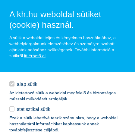
A kh.hu weboldal sütiket
(cookie) használ.
hasznos biztosítási
A sütik a weboldal teljes és kényelmes használatához, a
tippek
webhelyforgalmunk elemzéséhez és személyre szabott
ajánlatok adásához szükségesek. További információ a
sütikről
itt érhető el
.
hitelek
találd meg könnyedén, ami Neked szól
napi pénzügyek
alap sütik
Az idetartozó sütik a weboldal megfelelő és biztonságos
élethelyzet kiválasztása
megtakarítások
műszaki működését szolgálják.
statisztikai sütik
biztosítások
termék kategória kiválasztása
Ezek a sütik lehetővé teszik számunkra, hogy a weboldal
használatáról információkat kaphassunk annak
digitális bankolás
továbbfejlesztése céljából.