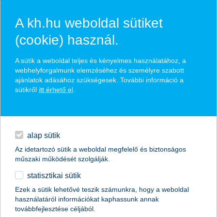
A kh.hu weboldal sütiket
(cookie) használ.
hasznos biztosítási
A sütik a weboldal teljes és kényelmes használatához, a
tippek
webhelyforgalmunk elemzéséhez és személyre szabott
ajánlatok adásához szükségesek. További információ a
sütikről
itt érhető el
.
hitelek
találd meg könnyedén, ami Neked szól
napi pénzügyek
alap sütik
Az idetartozó sütik a weboldal megfelelő és biztonságos
élethelyzet kiválasztása
megtakarítások
műszaki működését szolgálják.
statisztikai sütik
biztosítások
termék kategória kiválasztása
Ezek a sütik lehetővé teszik számunkra, hogy a weboldal
használatáról információkat kaphassunk annak
digitális bankolás
továbbfejlesztése céljából.