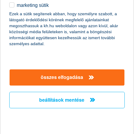
marketing sütik
egyéb
összes cikk megjelenítése
Ezek a sütik segítenek abban, hogy személyre szabott, a
látogató érdeklődési körének megfelelő ajánlatainkat
English
megoszthassuk a kh.hu weboldalon vagy azon kívül, akár
közösségi média felületeken is, valamint a böngészési
információkat együttesen kezelhessük az ismert további
személyes adattal.
összes elfogadása
beállítások mentése
hibrid vagy elektromos autó?
2018. április 05. - Autóvásárláson gondolkodsz, és vacillálsz,
hogy a hibrid, vagy az elektromos autó mellett tedd le a