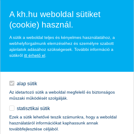
A kh.hu weboldal sütiket
(cookie) használ.
hasznos biztosítási
A sütik a weboldal teljes és kényelmes használatához, a
tippek
webhelyforgalmunk elemzéséhez és személyre szabott
ajánlatok adásához szükségesek. További információ a
sütikről
itt érhető el
.
hitelek
találd meg könnyedén, ami Neked szól
napi pénzügyek
alap sütik
Az idetartozó sütik a weboldal megfelelő és biztonságos
élethelyzet kiválasztása
megtakarítások
műszaki működését szolgálják.
statisztikai sütik
biztosítások
termék kategória kiválasztása
Ezek a sütik lehetővé teszik számunkra, hogy a weboldal
használatáról információkat kaphassunk annak
digitális bankolás
továbbfejlesztése céljából.