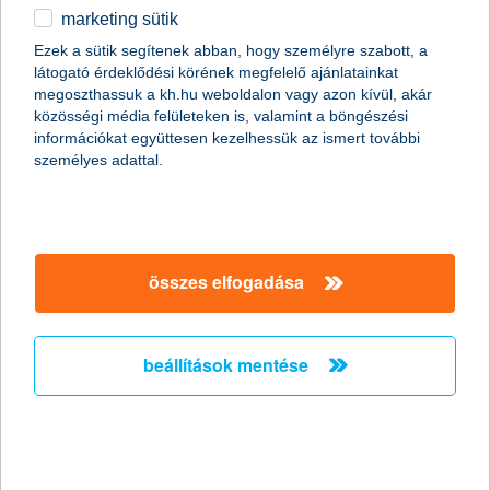
marketing sütik
egyéb
összes cikk megjelenítése
Ezek a sütik segítenek abban, hogy személyre szabott, a
látogató érdeklődési körének megfelelő ajánlatainkat
English
megoszthassuk a kh.hu weboldalon vagy azon kívül, akár
közösségi média felületeken is, valamint a böngészési
információkat együttesen kezelhessük az ismert további
személyes adattal.
összes elfogadása
beállítások mentése
mire fizet a casco?
2020. december 09. - Gondolkozol, hogy érdemes-e casco
biztosítást kötni? Már van cascód, de nem tudod biztosan,