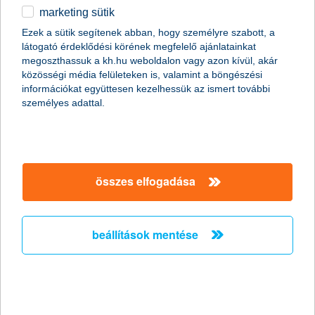
marketing sütik
egyéb
összes cikk megjelenítése
Ezek a sütik segítenek abban, hogy személyre szabott, a
látogató érdeklődési körének megfelelő ajánlatainkat
English
megoszthassuk a kh.hu weboldalon vagy azon kívül, akár
közösségi média felületeken is, valamint a böngészési
információkat együttesen kezelhessük az ismert további
személyes adattal.
Előző
Következő
utolsó →
összes elfogadása
beállítások mentése