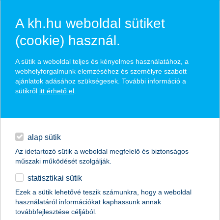
A kh.hu weboldal sütiket
(cookie) használ.
hasznos biztosítási
A sütik a weboldal teljes és kényelmes használatához, a
tippek
webhelyforgalmunk elemzéséhez és személyre szabott
ajánlatok adásához szükségesek. További információ a
sütikről
itt érhető el
.
hitelek
találd meg könnyedén, ami Neked szól
napi pénzügyek
alap sütik
Az idetartozó sütik a weboldal megfelelő és biztonságos
élethelyzet kiválasztása
megtakarítások
műszaki működését szolgálják.
statisztikai sütik
biztosítások
termék kategória kiválasztása
Ezek a sütik lehetővé teszik számunkra, hogy a weboldal
használatáról információkat kaphassunk annak
digitális bankolás
továbbfejlesztése céljából.