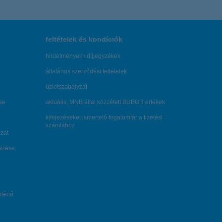
feltételek és kondíciók
hirdetmények / díjjegyzékek
általános szerződési feltételek
üzletszabályzat
se
aktuális, MNB által közzétett BUBOR értékek
kifejezéseket ismertető fogalomtár a fizetési
számlához
zat
dezése
örténő