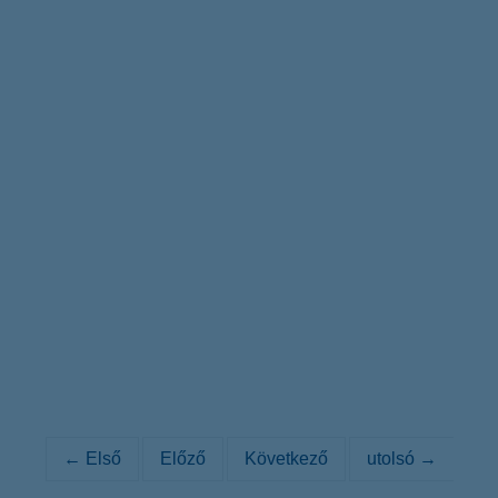
← Első
Előző
Következő
utolsó →