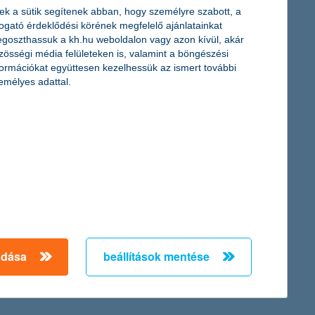
ek a sütik segítenek abban, hogy személyre szabott, a
togató érdeklődési körének megfelelő ajánlatainkat
goszthassuk a kh.hu weboldalon vagy azon kívül, akár
zösségi média felületeken is, valamint a böngészési
formációkat együttesen kezelhessük az ismert további
emélyes adattal.
kötelező biztosítás 3 kattintással
2020. augusztus 26. - K&H mobilbankban már pár perc alatt,
mindössze néhány kattintással megköthető a kötelező
gépjármű-felelősségbiztosítás!
adása
beállítások mentése
érdekel a cikk