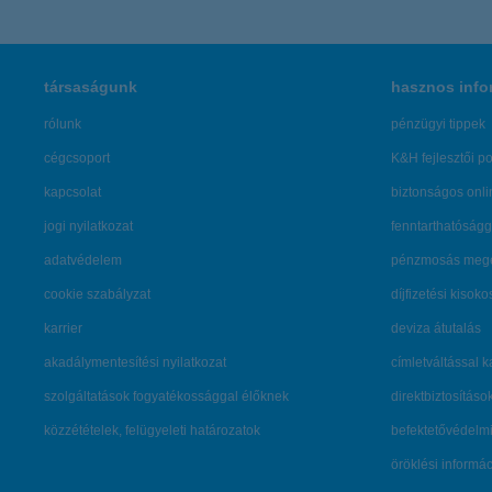
társaságunk
hasznos info
rólunk
pénzügyi tippek
cégcsoport
K&H fejlesztői po
kapcsolat
biztonságos onli
jogi nyilatkozat
fenntarthatóságg
adatvédelem
pénzmosás mege
cookie szabályzat
díjfizetési kisoko
karrier
deviza átutalás
akadálymentesítési nyilatkozat
címletváltással 
szolgáltatások fogyatékossággal élőknek
direktbiztosításo
közzétételek, felügyeleti határozatok
befektetővédelmi
öröklési informá