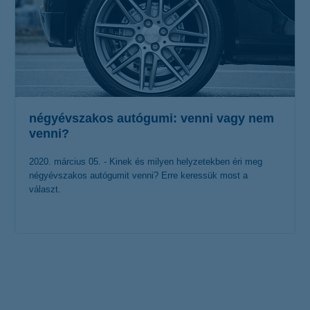
négyévszakos autógumi: venni vagy nem
venni?
2020. március 05. - Kinek és milyen helyzetekben éri meg
négyévszakos autógumit venni? Erre keressük most a
választ.
érdekel a cikk