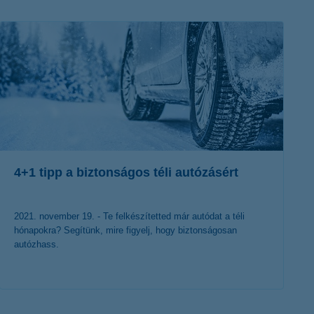
K&H token megújítás
Digitális Állampolgárság Program
4+1 tipp a biztonságos téli autózásért
2021. november 19. - Te felkészítetted már autódat a téli
hónapokra? Segítünk, mire figyelj, hogy biztonságosan
autózhass.