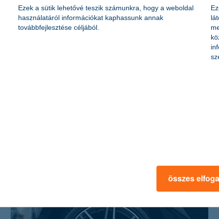
Ezek a sütik lehetővé teszik számunkra, hogy a weboldal
Ez
használatáról információkat kaphassunk annak
lá
továbbfejlesztése céljából.
me
kö
in
sz
zöldkártya feketén fehéren: változások a
kötelező biztosítás kapcsán
2020. szeptember 30. - Aki eddig külföldre utazott, az
úgynevezett “zöldkártyával” tudta igazolni, hogy van kötelező
biztosítás az autóján. Ennek színe fekete-fehérre változott.
összes elfog
érdekel a cikk