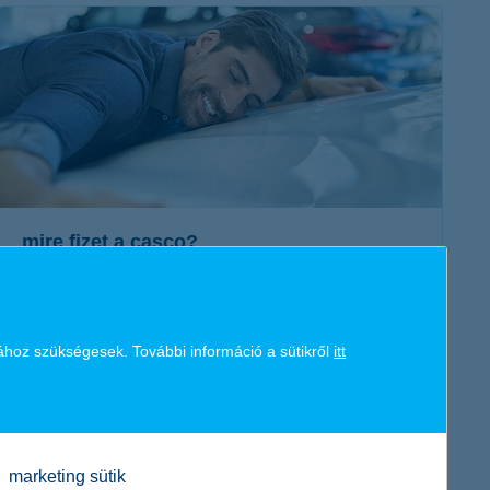
érdekel a cikk
mire fizet a casco?
2020. december 09. - Gondolkozol, hogy érdemes-e casco
biztosítást kötni? Már van cascód, de nem tudod biztosan,
ához szükségesek. További információ a sütikről
itt
hogy milyen káreseteknél nyújthat védelmet? Mutatjuk mire
figyelj!
érdekel a cikk
marketing sütik