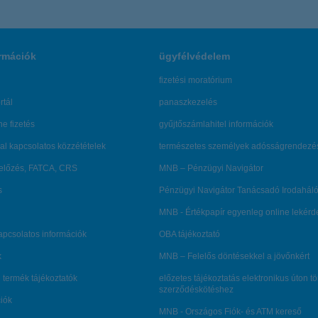
rmációk
ügyfélvédelem
fizetési moratórium
rtál
panaszkezelés
ne fizetés
gyűjtőszámlahitel információk
al kapcsolatos közzétételek
természetes személyek adósságrendezé
lőzés, FATCA, CRS
MNB – Pénzügyi Navigátor
s
Pénzügyi Navigátor Tanácsadó Irodaháló
MNB - Értékpapír egyenleg online lekér
kapcsolatos információk
OBA tájékoztató
k
MNB – Felelős döntésekkel a jövőnkért
 termék tájékoztatók
előzetes tájékoztatás elektronikus úton t
szerződéskötéshez
ciók
MNB - Országos Fiók- és ATM kereső