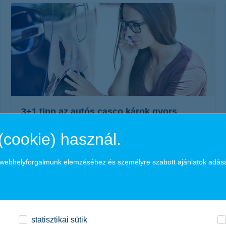
érdekel a cikk
3+1 tipp az autós casco károk gyors
rendezésére
(cookie) használ.
2021. január 21. - Összegyűjtöttünk néhány tippet a casco
biztosításról, melyekre odafigyelve, a lehető leggyorsabban
a webhelyforgalmunk elemzéséhez és személyre szabott ajánlatok adás
visszakaphatod a megújult autódat a káresetet követően.
érdekel a cikk
statisztikai sütik