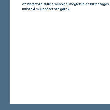
Az idetartozó sütik a weboldal megfelelő és biztonságos
műszaki működését szolgálják.
magamnál kell tartani a sárga csekket?
2020. október 02. - Szükséges még magamnál tartanom a
sárga csekket? Személyi sérülés esetén fizet a biztosító? Te
tudnál ezekre válaszolni?
érdekel a cikk