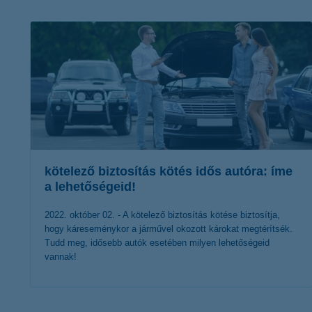
K&H Minősített Fogyasztóbarát
Otthonbiztosítás (MFO)
bankváltás
K&H virtuális
ügyfélajánló program
új ügyfél vagyok
lakossági & vállalkozói számlacsomag együtt
kötelező biztosítás kötés idős autóra: íme
a lehetőségeid!
2022. október 02. - A kötelező biztosítás kötése biztosítja,
hogy káreseménykor a járművel okozott károkat megtérítsék.
Tudd meg, idősebb autók esetében milyen lehetőségeid
vannak!