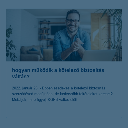
életbiztosítási csomag
 betéti kártya
K&H babaváró hitelhez
kapcsolódó csoportos
hitelfedezeti életbiztosítás
hogyan működik a kötelező biztosítás
váltás?
2022. január 25. - Éppen esedékes a kötelező biztosítás
szerződésed megújítása, de kedvezőbb feltételeket keresel?
Mutatjuk, mire figyelj KGFB váltás előtt.