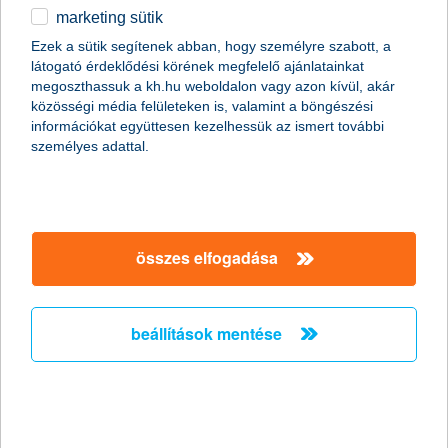
marketing sütik
egyéb
összes cikk megjelenítése
Ezek a sütik segítenek abban, hogy személyre szabott, a
látogató érdeklődési körének megfelelő ajánlatainkat
English
megoszthassuk a kh.hu weboldalon vagy azon kívül, akár
közösségi média felületeken is, valamint a böngészési
információkat együttesen kezelhessük az ismert további
content-marketing.no-results-were-found
személyes adattal.
társaságunk
összes elfogadása
társaságunk megnyitása
hasznos információk
rólunk
beállítások mentése
hasznos információk megnyitása
cégcsoport
ügyfélvédelem
pénzügyi tippek
kapcsolat
ügyfélvédelem megnyitása
K&H fejlesztői portál
jogi nyilatkozat
feltételek és kondíciók
fizetési moratórium
biztonságos online fizetés
adatvédelem
feltételek és kondíciók megnyitása
panaszkezelés