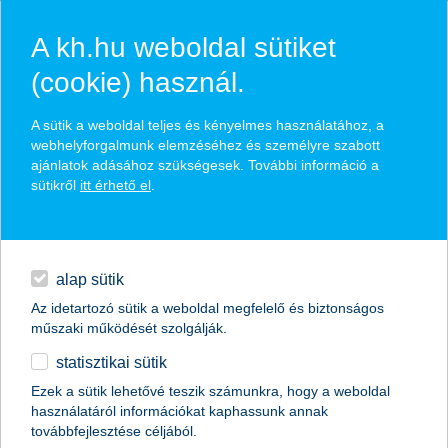
A kh.hu weboldal sütiket
(cookie) használ.
hasznos biztosítási
A sütik a weboldal teljes és kényelmes használatához, a
tippek
webhelyforgalmunk elemzéséhez és személyre szabott
ajánlatok adásához szükségesek. További információ a
sütikről
itt érhető el
.
hitelek
találd meg könnyedén, ami Neked szól
napi pénzügyek
alap sütik
Az idetartozó sütik a weboldal megfelelő és biztonságos
élethelyzet kiválasztása
megtakarítások
műszaki működését szolgálják.
statisztikai sütik
biztosítások
termék kategória kiválasztása
Ezek a sütik lehetővé teszik számunkra, hogy a weboldal
használatáról információkat kaphassunk annak
digitális bankolás
továbbfejlesztése céljából.