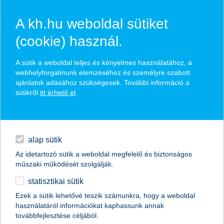
A kh.hu weboldal sütiket
(cookie) használ.
hasznos biztosítási
A sütik a weboldal teljes és kényelmes használatához, a
tippek
webhelyforgalmunk elemzéséhez és személyre szabott
ajánlatok adásához szükségesek. További információ a
sütikről
itt érhető el
.
hitelek
találd meg könnyedén, ami Neked szól
napi pénzügyek
alap sütik
Az idetartozó sütik a weboldal megfelelő és biztonságos
élethelyzet kiválasztása
megtakarítások
műszaki működését szolgálják.
statisztikai sütik
biztosítások
termék kategória kiválasztása
Ezek a sütik lehetővé teszik számunkra, hogy a weboldal
használatáról információkat kaphassunk annak
digitális bankolás
továbbfejlesztése céljából.