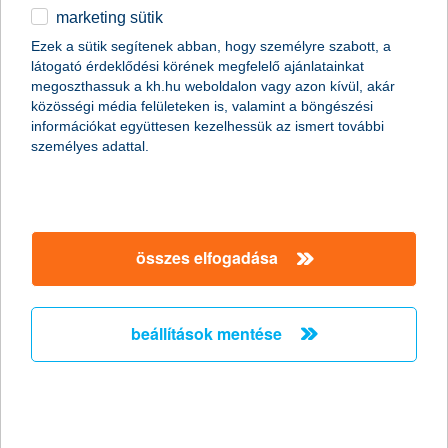
marketing sütik
egyéb
összes cikk megjelenítése
Ezek a sütik segítenek abban, hogy személyre szabott, a
látogató érdeklődési körének megfelelő ajánlatainkat
English
megoszthassuk a kh.hu weboldalon vagy azon kívül, akár
közösségi média felületeken is, valamint a böngészési
információkat együttesen kezelhessük az ismert további
content-marketing.no-results-were-found
személyes adattal.
társaságunk
összes elfogadása
társaságunk megnyitása
hasznos információk
rólunk
beállítások mentése
hasznos információk megnyitása
cégcsoport
ügyfélvédelem
pénzügyi tippek
kapcsolat
ügyfélvédelem megnyitása
K&H fejlesztői portál
jogi nyilatkozat
feltételek és kondíciók
fizetési moratórium
biztonságos online fizetés
adatvédelem
feltételek és kondíciók megnyitása
panaszkezelés