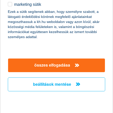
marketing sütik
egyéb
összes cikk megjelenítése
Ezek a sütik segítenek abban, hogy személyre szabott, a
látogató érdeklődési körének megfelelő ajánlatainkat
English
megoszthassuk a kh.hu weboldalon vagy azon kívül, akár
közösségi média felületeken is, valamint a böngészési
információkat együttesen kezelhessük az ismert további
content-marketing.no-results-were-found
személyes adattal.
társaságunk
összes elfogadása
társaságunk megnyitása
hasznos információk
rólunk
beállítások mentése
hasznos információk megnyitása
cégcsoport
ügyfélvédelem
pénzügyi tippek
kapcsolat
ügyfélvédelem megnyitása
K&H fejlesztői portál
jogi nyilatkozat
feltételek és kondíciók
fizetési moratórium
biztonságos online fizetés
adatvédelem
feltételek és kondíciók megnyitása
panaszkezelés