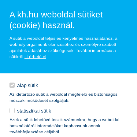
A kh.hu weboldal sütiket
(cookie) használ.
hasznos biztosítási
A sütik a weboldal teljes és kényelmes használatához, a
tippek
webhelyforgalmunk elemzéséhez és személyre szabott
ajánlatok adásához szükségesek. További információ a
sütikről
itt érhető el
.
hitelek
találd meg könnyedén, ami Neked szól
napi pénzügyek
alap sütik
Az idetartozó sütik a weboldal megfelelő és biztonságos
élethelyzet kiválasztása
megtakarítások
műszaki működését szolgálják.
statisztikai sütik
biztosítások
termék kategória kiválasztása
Ezek a sütik lehetővé teszik számunkra, hogy a weboldal
használatáról információkat kaphassunk annak
digitális bankolás
továbbfejlesztése céljából.