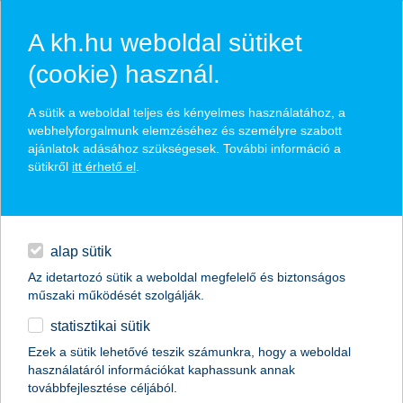
A kh.hu weboldal sütiket
(cookie) használ.
hasznos biztosítási
A sütik a weboldal teljes és kényelmes használatához, a
tippek
webhelyforgalmunk elemzéséhez és személyre szabott
ajánlatok adásához szükségesek. További információ a
sütikről
itt érhető el
.
hitelek
találd meg könnyedén, ami Neked szól
napi pénzügyek
alap sütik
Az idetartozó sütik a weboldal megfelelő és biztonságos
élethelyzet kiválasztása
megtakarítások
műszaki működését szolgálják.
statisztikai sütik
biztosítások
termék kategória kiválasztása
Ezek a sütik lehetővé teszik számunkra, hogy a weboldal
használatáról információkat kaphassunk annak
digitális bankolás
továbbfejlesztése céljából.