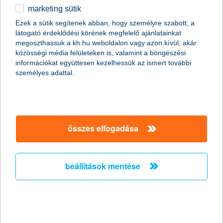
marketing sütik
egyéb
összes cikk megjelenítése
Ezek a sütik segítenek abban, hogy személyre szabott, a
látogató érdeklődési körének megfelelő ajánlatainkat
English
megoszthassuk a kh.hu weboldalon vagy azon kívül, akár
közösségi média felületeken is, valamint a böngészési
információkat együttesen kezelhessük az ismert további
content-marketing.no-results-were-found
személyes adattal.
társaságunk
összes elfogadása
társaságunk megnyitása
hasznos információk
rólunk
beállítások mentése
hasznos információk megnyitása
cégcsoport
ügyfélvédelem
pénzügyi tippek
kapcsolat
ügyfélvédelem megnyitása
K&H fejlesztői portál
jogi nyilatkozat
feltételek és kondíciók
fizetési moratórium
biztonságos online fizetés
adatvédelem
feltételek és kondíciók megnyitása
panaszkezelés