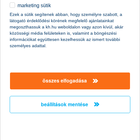
marketing sütik
egyéb
összes cikk megjelenítése
Ezek a sütik segítenek abban, hogy személyre szabott, a
látogató érdeklődési körének megfelelő ajánlatainkat
English
megoszthassuk a kh.hu weboldalon vagy azon kívül, akár
közösségi média felületeken is, valamint a böngészési
információkat együttesen kezelhessük az ismert további
content-marketing.no-results-were-found
személyes adattal.
társaságunk
összes elfogadása
társaságunk megnyitása
hasznos információk
rólunk
beállítások mentése
hasznos információk megnyitása
cégcsoport
ügyfélvédelem
pénzügyi tippek
kapcsolat
ügyfélvédelem megnyitása
K&H fejlesztői portál
jogi nyilatkozat
feltételek és kondíciók
fizetési moratórium
biztonságos online fizetés
adatvédelem
feltételek és kondíciók megnyitása
panaszkezelés