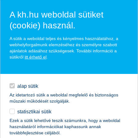
A kh.hu weboldal sütiket
(cookie) használ.
hasznos biztosítási
A sütik a weboldal teljes és kényelmes használatához, a
tippek
webhelyforgalmunk elemzéséhez és személyre szabott
ajánlatok adásához szükségesek. További információ a
sütikről
itt érhető el
.
hitelek
találd meg könnyedén, ami Neked szól
napi pénzügyek
alap sütik
Az idetartozó sütik a weboldal megfelelő és biztonságos
élethelyzet kiválasztása
megtakarítások
műszaki működését szolgálják.
statisztikai sütik
biztosítások
termék kategória kiválasztása
Ezek a sütik lehetővé teszik számunkra, hogy a weboldal
használatáról információkat kaphassunk annak
digitális bankolás
továbbfejlesztése céljából.