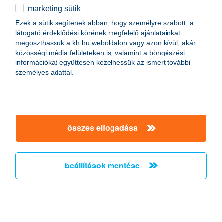
marketing sütik
egyéb
összes cikk megjelenítése
Ezek a sütik segítenek abban, hogy személyre szabott, a
látogató érdeklődési körének megfelelő ajánlatainkat
English
megoszthassuk a kh.hu weboldalon vagy azon kívül, akár
közösségi média felületeken is, valamint a böngészési
információkat együttesen kezelhessük az ismert további
content-marketing.no-results-were-found
személyes adattal.
társaságunk
összes elfogadása
társaságunk megnyitása
hasznos információk
rólunk
beállítások mentése
hasznos információk megnyitása
cégcsoport
ügyfélvédelem
pénzügyi tippek
kapcsolat
ügyfélvédelem megnyitása
K&H fejlesztői portál
jogi nyilatkozat
feltételek és kondíciók
fizetési moratórium
biztonságos online fizetés
adatvédelem
feltételek és kondíciók megnyitása
panaszkezelés