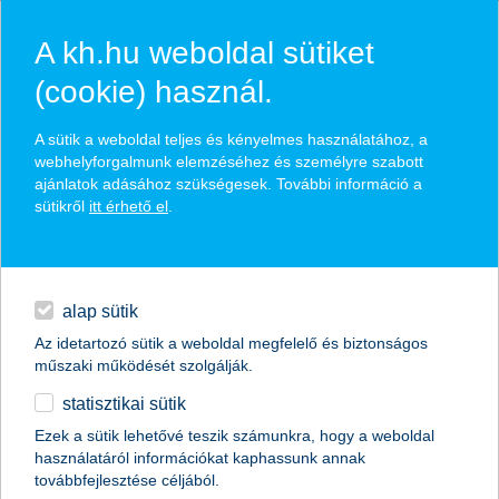
A kh.hu weboldal sütiket
(cookie) használ.
hasznos biztosítási
A sütik a weboldal teljes és kényelmes használatához, a
tippek
webhelyforgalmunk elemzéséhez és személyre szabott
ajánlatok adásához szükségesek. További információ a
sütikről
itt érhető el
.
hitelek
találd meg könnyedén, ami Neked szól
napi pénzügyek
alap sütik
Az idetartozó sütik a weboldal megfelelő és biztonságos
élethelyzet kiválasztása
megtakarítások
műszaki működését szolgálják.
statisztikai sütik
biztosítások
termék kategória kiválasztása
Ezek a sütik lehetővé teszik számunkra, hogy a weboldal
használatáról információkat kaphassunk annak
digitális bankolás
továbbfejlesztése céljából.