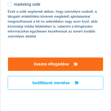
marketing sütik
védd meg magadat & a pénzedet a csalóktól
Ezek a sütik segítenek abban, hogy személyre szabott, a
látogató érdeklődési körének megfelelő ajánlatainkat
megoszthassuk a kh.hu weboldalon vagy azon kívül, akár
érdekel
közösségi média felületeken is, valamint a böngészési
információkat együttesen kezelhessük az ismert további
személyes adattal.
összes elfogadása
beállítások mentése