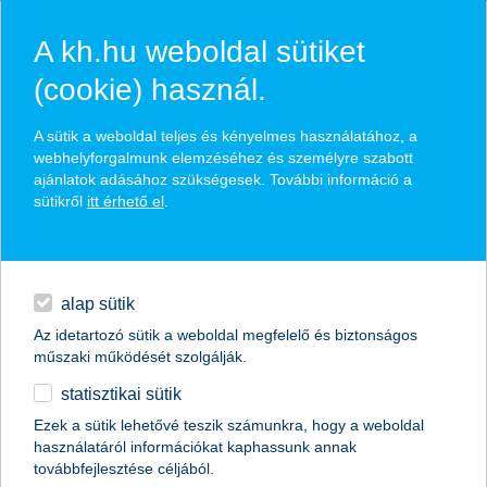
A kh.hu weboldal sütiket
(cookie) használ.
A sütik a weboldal teljes és kényelmes használatához, a
webhelyforgalmunk elemzéséhez és személyre szabott
ajánlatok adásához szükségesek. További információ a
sütikről
itt érhető el
.
egyéb
Vértezd fel magad a kibercsalásokkal szemben, látogass el a
KiberPajzs honlapra! (
kiberpajzs.hu
)
English
alap sütik
Az idetartozó sütik a weboldal megfelelő és biztonságos
műszaki működését szolgálják.
aktuális visszaélések
statisztikai sütik
Ezek a sütik lehetővé teszik számunkra, hogy a weboldal
használatáról információkat kaphassunk annak
ismerd meg a legújabb támadási trendeket
továbbfejlesztése céljából.
légy naprakész